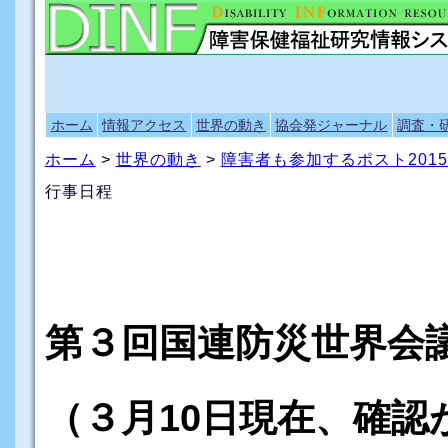
ホーム
情報アクセス
世界の動き
協会発ジャーナル
調査・
ホーム
>
世界の動き
>
障害者も参加するポスト201
行事日程
第３回国連防災世界会
（３月10日現在、確認