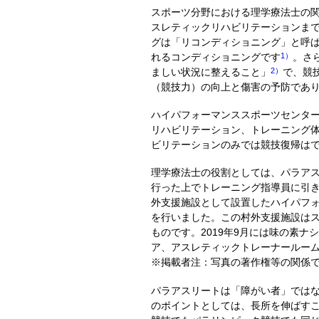
スポーツ分野における理学療法士の
スレティックリハビリテーションま
グは「リコンディショニング」と呼
れるコンディショニングです
1）
。さ
ましい状況に整えること」
2）
で、競
（競技力）の向上と傷害の予防であ
ハイパフォーマンススポーツセンター
リハビリテーション、トレーニング
ビリテーションのみでは競技復帰はで
理学療法士の役割としては、パラア
行った上でトレーニング指導員に引き
外支援施設として設置したハイパフ
を行いました。この村外支援施設はス
ものです。2019年9月には味の素
ア、アスレティックトレーナールーム
※掲載者注：写真の著作権等の関係
パラアスリートは「障がい者」では
のポイントとしては、長所を伸ばす