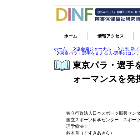
ホーム
情報アクセス
ホーム
協会発ジャーナル
月刊 新
東京パラ・選手を支える人-選手のコン
東京パラ・選手
ォーマンスを発
独立行政法人日本スポーツ振興セン
国立スポーツ科学センター スポー
理学療法士
鈴木章（すずきあきら）