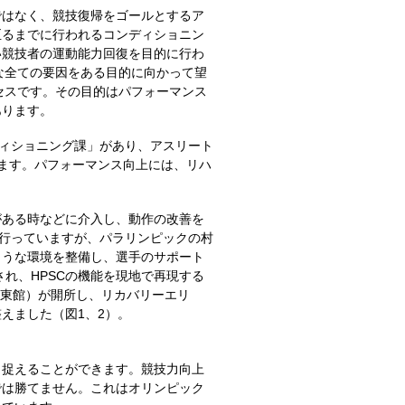
ではなく、競技復帰をゴールとするア
至るまでに行われるコンディショニン
い競技者の運動能力回復を目的に行わ
な全ての要因をある目的に向かって望
セスです。その目的はパフォーマンス
あります。
ディショニング課」があり、アスリート
ます。パフォーマンス向上には、リハ
がある時などに介入し、動作の改善を
を行っていますが、パラリンピックの村
ような環境を整備し、選手のサポート
れ、HPSCの機能を現地で再現する
（東館）が開所し、リカバリーエリ
えました（図1、2）。
と捉えることができます。競技力向上
では勝てません。これはオリンピック