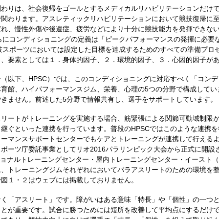
関わりは、社会復帰をゴールとするメディカルリハビリテーションだけ
で関わります。アスレティックリハビリテーションにおいて競技復帰に
ばれ、慢性外傷や後遺症、疲労などにより十分に競技能力を発揮できな
らにコンディショニングの定義は「ピークパフォーマンスの発揮に必要
技スポーツにおいては設定した目標を達成するためのすべての準備プロ
り、要素としては１．身体的因子、２．環境的因子、３．心因的因子が
（以下、HPSC）では、このコンディショニングに対応すべく「コン
体育館、ハイパフォーマンスジム、栄養、心理の5つの分野で構成してい
きません。前述した5分野で情報共有し、選手をサポートしています。
スリートがトレーニングを実施する場合、筋緊張による関節可動域制限
継ぐといった連携を行っています。普段のHPSCではこのような連携
ォーマンスサポートセンターでもケアとトレーニングが連携して行える
ポーツ庁委託事業としてリオ2016パラリンピック大会から正式に開設さ
ナショナルトレーニングセンター・屋内トレーニングセンター・イースト
、トレーニングジムそれぞれにおいてパラアスリートのための環境を整
で図１・２はウェブには掲載しておりません。
なく「アスリート」です。障がいはある意味「特長」や「個性」の一つ
ことが重要です。試合に勝つためには短所を改善して平均点にするだけ