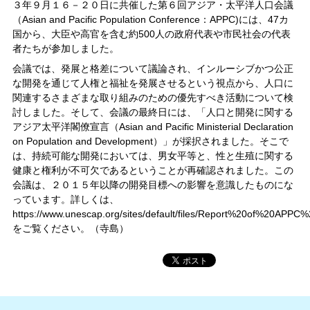
３年９月１６－２０日に共催した第６回アジア・太平洋人口会議
（Asian and Pacific Population Conference：APPC)には、47カ
国から、大臣や高官を含む約500人の政府代表や市民社会の代表
者たちが参加しました。
会議では、発展と格差について議論され、インルーシブかつ公正
な開発を通じて人権と福祉を発展させるという視点から、人口に
関連するさまざまな取り組みのための優先すべき活動について検
討しました。そして、会議の最終日には、「人口と開発に関する
アジア太平洋閣僚宣言（Asian and Pacific Ministerial Declaration
on Population and Development）」が採択されました。そこで
は、持続可能な開発においては、男女平等と、性と生殖に関する
健康と権利が不可欠であるということが再確認されました。この
会議は、２０１５年以降の開発目標への影響を意識したものにな
っています。詳しくは、
https://www.unescap.org/sites/default/files/Report%20of%20APPC
をご覧ください。（寺島）