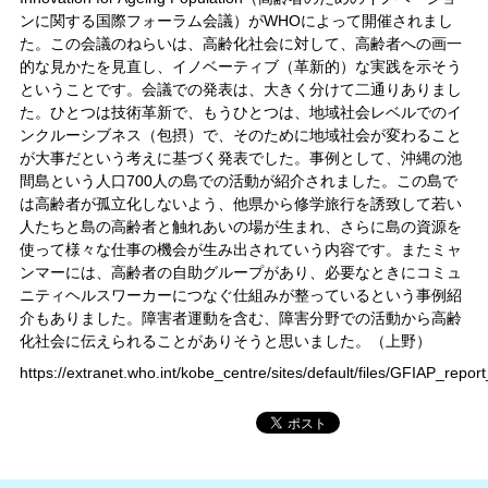
ンに関する国際フォーラム会議）がWHOによって開催されまし
た。この会議のねらいは、高齢化社会に対して、高齢者への画一
的な見かたを見直し、イノベーティブ（革新的）な実践を示そう
ということです。会議での発表は、大きく分けて二通りありまし
た。ひとつは技術革新で、もうひとつは、地域社会レベルでのイ
ンクルーシブネス（包摂）で、そのために地域社会が変わること
が大事だという考えに基づく発表でした。事例として、沖縄の池
間島という人口700人の島での活動が紹介されました。この島で
は高齢者が孤立化しないよう、他県から修学旅行を誘致して若い
人たちと島の高齢者と触れあいの場が生まれ、さらに島の資源を
使って様々な仕事の機会が生み出されていう内容です。またミャ
ンマーには、高齢者の自助グループがあり、必要なときにコミュ
ニティヘルスワーカーにつなぐ仕組みが整っているという事例紹
介もありました。障害者運動を含む、障害分野での活動から高齢
化社会に伝えられることがありそうと思いました。（上野）
https://extranet.who.int/kobe_centre/sites/default/files/GFIAP_repor