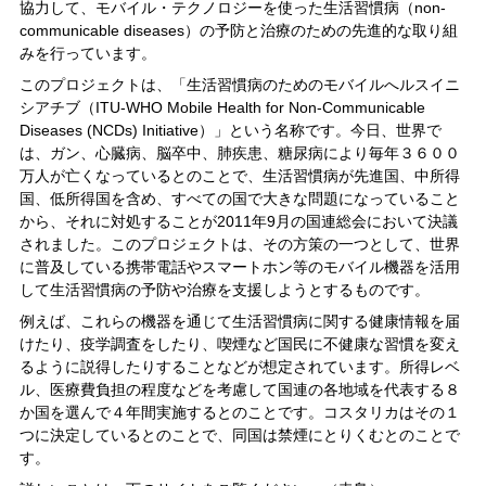
協力して、モバイル・テクノロジーを使った生活習慣病（non-
communicable diseases）の予防と治療のための先進的な取り組
みを行っています。
このプロジェクトは、「生活習慣病のためのモバイルへルスイニ
シアチブ（ITU-WHO Mobile Health for Non-Communicable
Diseases (NCDs) Initiative）」という名称です。今日、世界で
は、ガン、心臓病、脳卒中、肺疾患、糖尿病により毎年３６００
万人が亡くなっているとのことで、生活習慣病が先進国、中所得
国、低所得国を含め、すべての国で大きな問題になっていること
から、それに対処することが2011年9月の国連総会において決議
されました。このプロジェクトは、その方策の一つとして、世界
に普及している携帯電話やスマートホン等のモバイル機器を活用
して生活習慣病の予防や治療を支援しようとするものです。
例えば、これらの機器を通じて生活習慣病に関する健康情報を届
けたり、疫学調査をしたり、喫煙など国民に不健康な習慣を変え
るように説得したりすることなどが想定されています。所得レベ
ル、医療費負担の程度などを考慮して国連の各地域を代表する８
か国を選んで４年間実施するとのことです。コスタリカはその１
つに決定しているとのことで、同国は禁煙にとりくむとのことで
す。