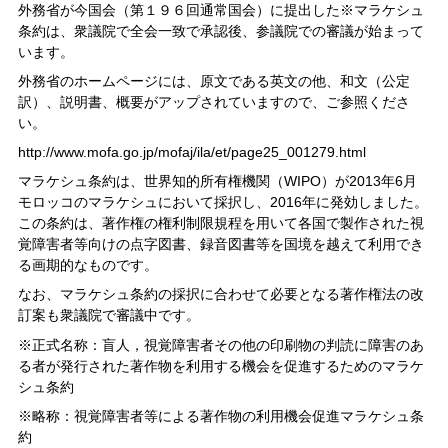
外務省が今国会（第１９６回通常国会）に提出した※マラケシュ
条約は、衆議院で全会一致で承認後、参議院での審議が始まって
います。
外務省のホームページには、原文である英文の他、和文（公定
訳）、説明書、概要がアップされていますので、ご参照くださ
い。
http://www.mofa.go.jp/mofaj/ila/et/page25_001279.html
マラケシュ条約は、世界知的所有権機関（WIPO）が2013年6月
モロッコのマラケシュにおいて採択し、2016年に発効しました。
この条約は、著作権の権利制限規程を用いて各国で製作された視
覚障害者等向けの点字図書、録音図書等を国境を越えて利用でき
る画期的なものです。
なお、マラケシュ条約の採択に合わせて必要となる著作権法の改
訂案も衆議院で審議中です。
※正式名称：盲人，視覚障害者その他の印刷物の判読に障害のあ
る者が発行された著作物を利用する機会を促進するためのマラケ
シュ条約
※略称：視覚障害者等による著作物の利用機会促進マラケシュ条
約