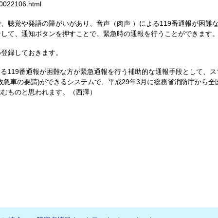
000022106.html
、聴覚や発語の障がいがあり、音声（肉声 ）による119番通報が困難
ンして、通知ボタンを押すことで、緊急時の通報を行うことができます
め登録しておきます。
)による119番通報が困難な方が緊急通報を行う補助的な通報手段として
救急車の要請)ができるシステムで、平成29年3月に総務省消防庁から
進むものと思われます。（西澤）