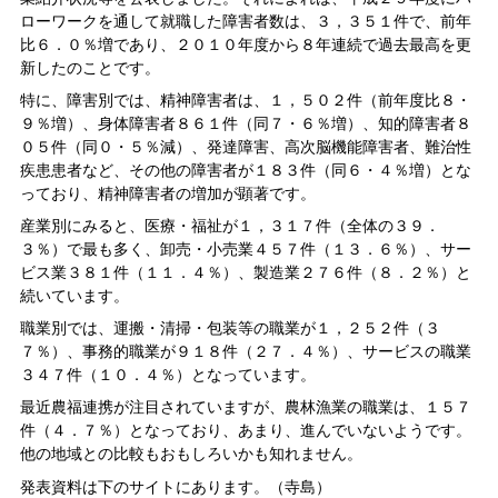
ローワークを通して就職した障害者数は、３，３５１件で、前年
比６．０％増であり、２０１０年度から８年連続で過去最高を更
新したのことです。
特に、障害別では、精神障害者は、１，５０２件（前年度比８・
９％増）、身体障害者８６１件（同７・６％増）、知的障害者８
０５件（同０・５％減）、発達障害、高次脳機能障害者、難治性
疾患患者など、その他の障害者が１８３件（同６・４％増）とな
っており、精神障害者の増加が顕著です。
産業別にみると、医療・福祉が１，３１７件（全体の３９．
３％）で最も多く、卸売・小売業４５７件（１３．６％）、サー
ビス業３８１件（１１．４％）、製造業２７６件（８．２％）と
続いています。
職業別では、運搬・清掃・包装等の職業が１，２５２件（３
７％）、事務的職業が９１８件（２７．４％）、サービスの職業
３４７件（１０．４％）となっています。
最近農福連携が注目されていますが、農林漁業の職業は、１５７
件（４．７％）となっており、あまり、進んでいないようです。
他の地域との比較もおもしろいかも知れません。
発表資料は下のサイトにあります。（寺島）