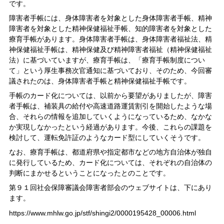
です。
障害者手帳には、身体障害者を対象とした身体障害者手帳、精神
障害者を対象とした精神保健福祉手帳、知的障害者を対象とした
療育手帳があります。身体障害者手帳は、身体障害者福祉法、精
神保健福祉手帳は、精神保健及び精神障害者福祉（精神保健福祉
法）に基づいていますが、療育手帳は、「療育手帳制度につい
て」という厚生事務次官通知に基づいており、そのため、今回審
議されたのは、身体障害者手帳と精神保健福祉手帳です。
手帳のカード化については、以前から要望がありましたが、障害
者手帳は、補装具の給付や高速道路運賃割引を開始したような場
合、それらの情報を追加していくようになっているため、なかな
か実現しなかったという経過があります。今後、これらの課題を
検討して、運転免許証のようなカード型にしていくそうです。
なお、療育手帳は、都道府県や指定都市などの地方自治体が独自
に発行しているため、カード化については、それぞれの自治体の
判断にまかせるということになったとのことです。
第９１回社会保障審議会障害者部会のウェブサイトは、下にあり
ます。
https://www.mhlw.go.jp/stf/shingi2/0000195428_00006.html