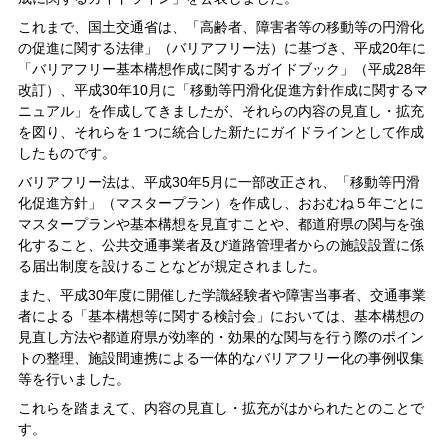
これまで、国土交通省は、「高齢者、障害者等の移動等の円滑化
の促進に関する法律」（バリアフリー法）に基づき、平成20年に
「バリアフリー基本構想作成に関するガイドブック」（平成28年
改訂）、平成30年10月に「移動等円滑化促進方針作成に関するマ
ニュアル」を作成してきましたが、それらの内容の見直し・拡充
を図り、それらを１つに統合した新たにガイドラインとして作成
したものです。
バリアフリー法は、平成30年5月に一部改正され、「移動等円滑
化促進方針」（マスタープラン）を作成し、おおむね５年ごとに
マスタープランや基本構想を見直すことや、都道府県の関与を強
化すること、公共交通事業者及び道路管理者からの施設設置に係
る届出制度を設けることなどが規定されました。
また、平成30年度に開催した学識経験者や障害当事者、交通事業
者による「基本構想等に関する検討会」においては、基本構想の
見直し方法や都道府県が効率的・効果的な関与を行う際のポイン
トの整理、施設間連携による一体的なバリアフリー化の事例収集
等を行いました。
これらを踏まえて、内容の見直し・拡充がはかられたとのことで
す。