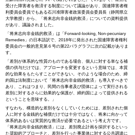
受けた障害者を救済する制度について議論があり、国連障害者権
利委員会委員でもある石川准障害者政策委員会委員長（静岡県立
大学教授）から、「将来志向非金銭的救済」についての資料提供
があり、議論されました。
「将来志向非金銭的救済」は「Forward-looking, Non-pecuniary
Remedies」の日本語訳で、2018年に発出された国連障害者権利
委員会の一般的意見第６号の第22パラグラフに次の記載がありま
す。
「差別が体系的な性質のものである場合、個人に対する単なる補
償の供与だけでは、アプローチを変更するという意味では、本質
的な効果をもたらすことができない。そのような場合のため、締
約国は法制度において「将来志向非金銭的救済」も導入すべきで
あり、これはつまり、民間の当事者及び団体によって実行される
差別に対するさらに効果的な保護が、締約国によって提供される
ということを意味する。」
すなわち、構造的な差別をなくしていくためには、差別された個
人に対する金銭的な補償だけでは十分ではなく、将来に向かって
体系的あるいは実質的な救済が必要であるという考え方です。
「将来志向非金銭的救済」には、差別廃止計画を採択するといっ
た奨励的アプローチと、差別を行った事業体に対する公共調達に