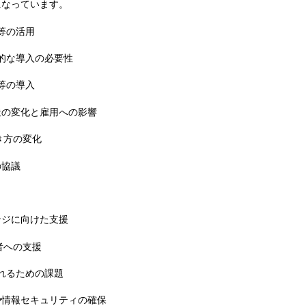
になっています。
 等の活用
極的な導入の必要性
 等の導入
造の変化と雇用への影響
き方の変化
の協議
ンジに向けた支援
者への支援
されるための課題
や情報セキュリティの確保