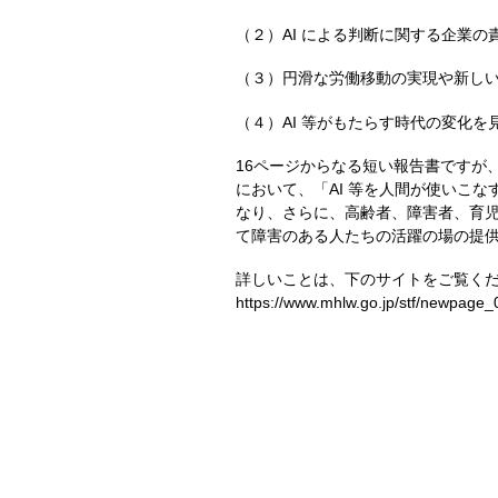
（２）AI による判断に関する企業の
（３）円滑な労働移動の実現や新し
（４）AI 等がもたらす時代の変化
16ページからなる短い報告書ですが
において、「AI 等を人間が使いこ
なり、さらに、高齢者、障害者、育
て障害のある人たちの活躍の場の提
詳しいことは、下のサイトをご覧く
https://www.mhlw.go.jp/stf/newpage_