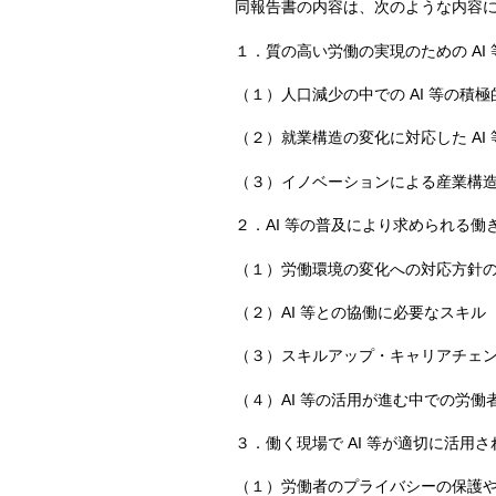
同報告書の内容は、次のような内容
１．質の高い労働の実現のための AI
（１）人口減少の中での AI 等の積
（２）就業構造の変化に対応した AI
（３）イノベーションによる産業構
２．AI 等の普及により求められる働
（１）労働環境の変化への対応方針
（２）AI 等との協働に必要なスキル
（３）スキルアップ・キャリアチェ
（４）AI 等の活用が進む中での労働
３．働く現場で AI 等が適切に活用
（１）労働者のプライバシーの保護