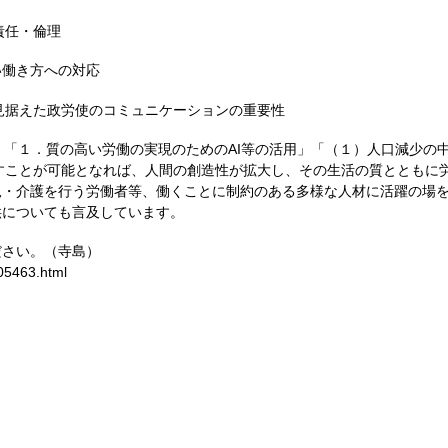
責任・倫理
い働き方への対応
を見据えた政労使のコミュニケーションの重要性
、「１．質の高い労働の実現のためのAI等の活用」「（１）人口減少の中
なすことが可能となれば、人間の創造性が拡大し、その生活の質とともに
児・介護を行う労働者等、働くことに制約のある多様な人材に活躍の場
供についても言及しています。
ださい。（寺島）
05463.html