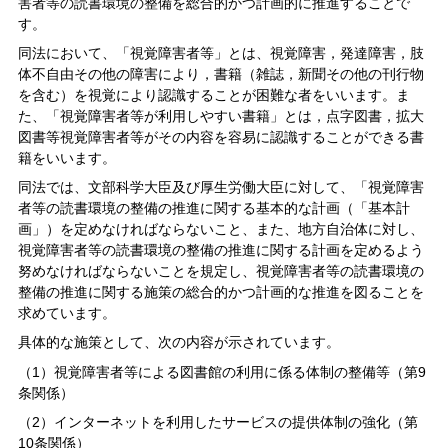
害者等の読書環境の整備を総合的かつ計画的に推進することで
す。
同法において、「視覚障害者等」とは、視覚障害，発達障害，肢
体不自由その他の障害により，書籍（雑誌，新聞その他の刊行物
を含む）を視覚により認識することが困難な者をいいます。ま
た、「視覚障害者等が利用しやすい書籍」とは，点字図書，拡大
図書等視覚障害者等がその内容を容易に認識することができる書
籍をいいます。
同法では、文部科学大臣及び厚生労働大臣に対して、「視覚障害
者等の読書環境の整備の推進に関する基本的な計画（「基本計
画」）を定めなければならないこと、また、地方自治体に対し、
視覚障害者等の読書環境の整備の推進に関する計画を定めるよう
努めなければならないことを規定し、視覚障害者等の読書環境の
整備の推進に関する施策の総合的かつ計画的な推進を図ることを
求めています。
具体的な施策として、次の内容が示されています。
（1）視覚障害者等による図書館の利用に係る体制の整備等（第9
条関係）
（2）インターネットを利用したサービスの提供体制の強化（第
10条関係）