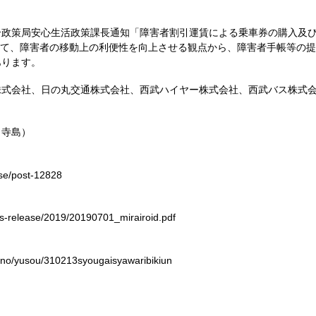
政策局安心生活政策課長通知「障害者割引運賃による乗車券の購入及び
おいて、障害者の移動上の利便性を向上させる観点から、障害者手帳等の
あります。
株式会社、日の丸交通株式会社、西武ハイヤー株式会社、西武バス株式
（寺島）
ase/post-12828
ws-release/2019/20190701_mirairoid.pdf
gano/yusou/310213syougaisyawaribikiun