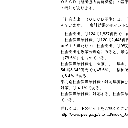
ＯＥＣＤ（経済協力開発機構）の基
の統計があります。
「社会支出」（ＯＥＣＤ基準）は、
んでいます。 集計結果のポイント
「社会支出」は124兆1,837億円で、前
「社会保障給付費」は120兆2,443億円
国民１人当たりの「社会支出」は98万1
社会支出を政策分野別にみると、最も大き
（79.6％）を占めている。
社会保障給付費を「医療」、「年金」、
54 兆8,349億円で同45.6％、「福
同8.4％である。
部門別社会保障給付費の対前年度伸び率
対策」は 4.1％である。
社会保障給付費に対応する、社会保険料
ている。
詳しくは、下のサイトをご覧ください
http://www.ipss.go.jp/site-ad/index_J