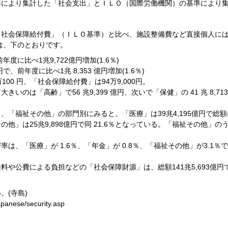
準により集計した「社会支出」とＩＬＯ（国際労働機関）の基準により
「社会保障給付費」（ＩＬＯ基準）と比べ、施設整備費など直接個人に
は、下のとおりです。
年度に比べ1兆9,722億円増加(1.6％)
で、前年度に比べ1兆 8,353 億円増加(1.6％)
00 円、「社会保障給付費」は94万9,000円。
いのは「高齢」で56 兆9,399 億円、次いで「保健」の 41 兆 8,7
「福祉その他」の部門別にみると、「医療」は39兆4,195億円で総額
祉その他」は25兆9,898億円で同 21.6％となっている。「福祉その他」の
は、「医療」が 1.6％、「年金」が 0.8％、「福祉その他」が3.1
や公費による負担などの「社会保障財源」は、総額141兆5,693億円
。(寺島)
apanese/security.asp