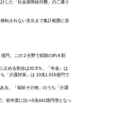
集計した「社会保障給付費」の二通り
は移転されない支出まで集計範囲に含
13 億円。この２分野で総額の約８割
に占める割合は32.8％、「年金」は
うち「介護対策」は 10兆1,016億円で
％である。「福祉その他」のうち「介護
で、前年度に比べ5兆441億円増となっ