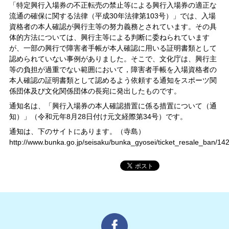
「特定興行入場券の不正転売の禁止等による興行入場券の適正な
流通の確保に関する法律（平成30年法律第103号）」では、入場
資格者の本人確認が興行主等の努力義務とされています。その具
体的方法については、興行主等による判断に委ねられています
が、一部の興行で障害者手帳が本人確認に用いる証明書類として
認められていない事例がありました。そこで、文化庁は、興行主
等の負担が過重でない範囲において，障害者手帳を入場資格者の
本人確認の証明書類として認めるよう依頼する通知をスポーツ関
係団体及び文化関係団体の長宛に発出したものです。
通知名は、「興行入場券の本人確認措置に係る措置について（通
知）」（令和元年8月28日付け元文経際第34号）です。
通知は、下のサイトにあります。（寺島）
http://www.bunka.go.jp/seisaku/bunka_gyosei/ticket_resale_ban/14