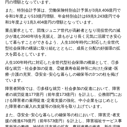
円の増額となっています。
また、特別会計予算は、労働保険特別会計予算が3兆8,406億円で
令和1年度より510億円増額、年金特別会計は69兆9,243億円で令
和1年度より1兆3,404億円の増額となっています。
重点要求として、団塊ジュニア世代が高齢者となり現役世代の減
少が進む2040年頃を見据え、誰もがより長く元気に活躍でき安心
して暮らすことができるよう、人生100年時代に対応した全世代
型社会保障の構築に取り組むとともに、成長と分配の好循環の拡
大を図るとしています。
人生100年時代に対応した全世代型社会保障の構築として、①多
様な就労・社会参加の促進、②健康寿命延伸等に向けた保健･医
療･介護の充実、③安全･安心な暮らしの確保等の3つの柱を掲げ
ています。
障害者関係では、①多様な就労・社会参加の促進において、障害
者の就労促進177億円（前年度173億円）を計上し、公務部門にお
ける障害者の雇用促進･定着支援の強化、中小企業をはじめとし
た障害者の雇入れ支援等の強化等を取り上げています。
また、③安全･安心な暮らしの確保等の柱において、障害児･者支
援の推進676億円（前年573億円）を計上し、障害福祉サービス事
業所等の整備、地域生活支援の拡充、農福連携の推進、新生児聴