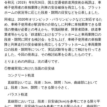
令和元（2019）年8月26日、国土交通省鉄道局技術企画課は、車
椅子使用者の単独乗降と列車の安全確保を両立しうる、プラット
ホームの状況等に応じた段差・隙間の目安などを公表しました。
同省は、2020年オリンピック・パラリンピックなどに対応するた
め、車椅子使用者が駅員等の介助なしに列車に単独乗降できる環
境の整備が必要との考えから、学識経験者、障害者団体、鉄道事
業者等からなる「鉄道駅におけるプラットホームと車両乗降口の
段差・隙間に関する検討会」を立ち上げ、車椅子使用者の単独乗
降と列車走行の安全確保を両立しうるプラットホームと車両乗降
口の段差・隙間等について、実証試験等を通じて検討を行ってき
ました。今回の発表は、その検討結果を公表したものです。
とりまとめの内容は、次の通りです。
①整備実現に向けた当面の目安値
コンクリート軌道
直線部おいては、段差：3cm、隙間：7cm、曲線部において
は、段差：3cm、隙間：できる限り小さく、
バラスト軌道
直線部においては、段差：目安値(3cm)を参考にできる限り平
らに、隙間：目安値(7cm)を参考にできる限り小さく、曲線部に