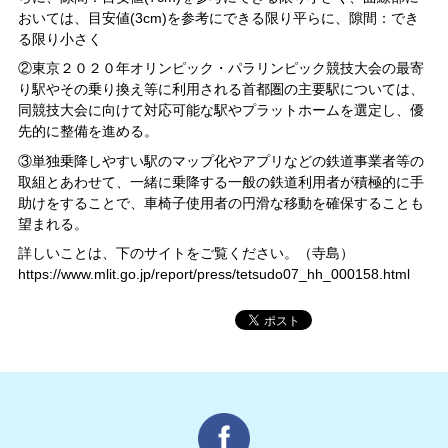
おいては、目安値(3cm)を参考にできる限り平らに、隙間：でき
る限り小さく
②東京２０２０年オリンピック・パラリンピック競技大会の最寄
り駅やその乗り換え等に利用される首都圏の主要駅については、
同競技大会に向けて対応可能な駅やプラットホームを選定し、優
先的に整備を進める。
③単独乗降しやすい駅のマップ化やアプリなどの鉄道事業者等の
取組とあわせて、一緒に乗降する一般の鉄道利用者が積極的に手
助けをすることで、車椅子使用者の円滑な移動を確保することも
望まれる。
詳しいことは、下のサイトをご覧ください。（寺島）
https://www.mlit.go.jp/report/press/tetsudo07_hh_000158.html