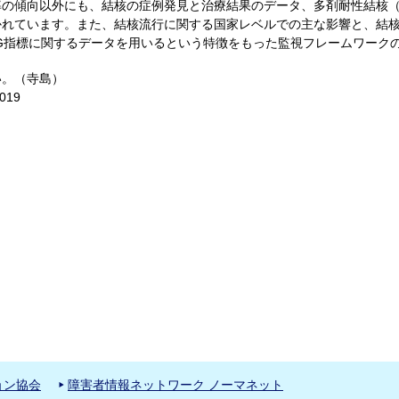
傾向以外にも、結核の症例発見と治療結果のデータ、多剤耐性結核（MDR-
かれています。また、結核流行に関する国家レベルでの主な影響と、結
G指標に関するデータを用いるという特徴をもった監視フレームワーク
い。（寺島）
2019
ョン協会
障害者情報ネットワーク ノーマネット