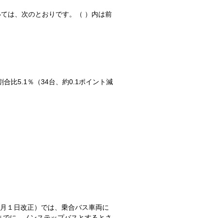
ては、次のとおりです。（ ）内は前
割合比5.1％（34台、約0.1ポイント減
年４月１日改正）では、乗合バス車両に
までに、ノンステップバスとするとさ