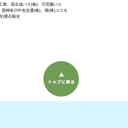
車工業、⑥京成バス(株)、⑦宮園バス
、⑬神奈川中央交通(株)、⑭(株)コスモ
有)畳石観光