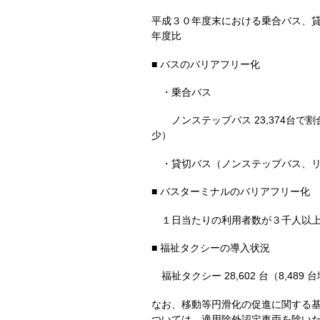
平成３０年度末における乗合バス、貸
年度比
■ バスのバリアフリー化
・乗合バス
ノンステップバス 23,374台で割合比
少）
・貸切バス（ノンステップバス、リフト
■ バスターミナルのバリアフリー化
１日当たりの利用者数が３千人以上の
■ 福祉タクシーの導入状況
福祉タクシー 28,602 台（8,489 
なお、移動等円滑化の促進に関する基本
ついては、適用除外認定車両を除いた