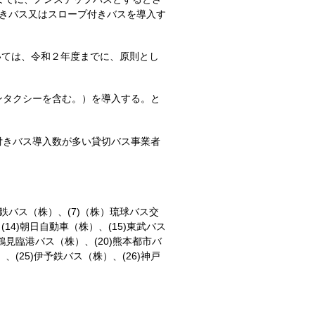
付きバス又はスロープ付きバスを導入す
いては、令和２年度までに、原則とし
ンタクシーを含む。）を導入する。と
付きバス導入数が多い貸切バス事業者
王電鉄バス（株）、(7)（株）琉球バス交
、(14)朝日自動車（株）、(15)東武バス
崎鶴見臨港バス（株）、(20)熊本都市バ
、(25)伊予鉄バス（株）、(26)神戸