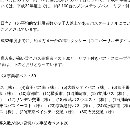
いては、平成32年度までに、約2,100台のノンステップバス、リフト
１日当たりの平均的な利用者数が３千人以上であるバスターミナルにつ
ることとされています。
成32年度までに、約４万４千台の福祉タクシー（ユニバーサルデザイ
導入率が高い乗合バス事業者ベスト30と、リフト付きバス・スロープ
業者は、下のとおりとなっています。
バス事業者ベスト30
田急バス（株）、(4)京王バス南（株）、(5)大阪シティバス（株）、(6)京
（株）、(10)京都市、(11)横浜市、(12)川崎市、(13)立川バス（株）
）、(17)サンデン交通（株）、(18)東武バスウエスト（株）、(19)川
)東武バスイースト（株）、(23)京浜急行バス（株）、(24)遠州鉄道（株）
バス（株）、(29)東京ベイシティ交通（株）、(30)石見交通（株）
導入数が多い貸切バス事業者ベスト20