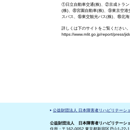
①日立自動車交通(株)、②京成トラン
(株)、⑧宮園自動車(株)、⑨東京空港
スバス、⑮東交観光バス(株)、⑯北海
詳しくは下のサイトをご覧ください
https://www.mlit.go.jp/report/press/
公益財団法人 日本障害者リハビリテーシ
公益財団法人 日本障害者リハビリテーショ
住所：〒162-0052 東京都新宿区戸山1-22-1