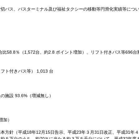
切バス、バスターミナル及び福祉タクシーの移動等円滑化実績等につい
58.8％（1,572台、約2.8 ポイント増加）、リフト付きバス等696台
付きバス等） 1,013 台
施設 93.6%（増減無し）
台増加）
方針（平成18年12月15日告示、平成23年３月31日改正、平成31
約５万台のうち、約70％に当たる約３万５千台について、平成32年度