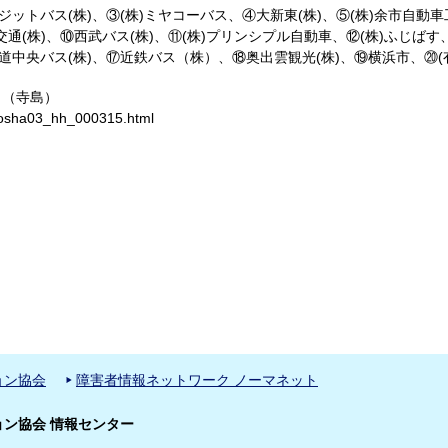
ジットバス(株)、③(株)ミヤコーバス、④大新東(株)、⑤(株)余市自動
交通(株)、⑩西武バス(株)、⑪(株)プリンシプル自動車、⑫(株)ふじばす
道中央バス(株)、⑰近鉄バス（株）、⑱奥出雲観光(株)、⑲横浜市、⑳(
。（寺島）
jidosha03_hh_000315.html
ョン協会
障害者情報ネットワーク ノーマネット
ン協会 情報センター