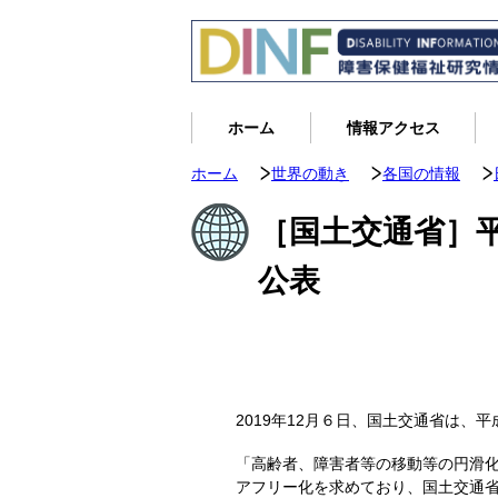
ホーム
情報アクセス
ホーム
世界の動き
各国の情報
［国土交通省］
公表
2019年12月６日、国土交通省は
「高齢者、障害者等の移動等の円滑
アフリー化を求めており、国土交通