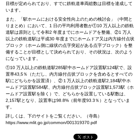
目標が定められており、すでに鉄軌道車両総数は目標を達成して
います。
また、「駅ホームにおける安全性向上のための検討会」（中間と
りまとめ）において、1 日の平均利用者数が①10 万人以上の鉄軌
道駅は原則として令和2 年度までにホームドアを整備、②1 万人
以上の鉄軌道駅は平成30 年度までにホームドア又は内方線付点状
ブロック（ホーム側に線状の点字突起がある点字ブロック）を整
備することが目標として決められており、その状況は、次のよう
になっています。
①10 万人以上の鉄軌道駅285駅中ホームドア設置駅124駅で、設
置率43,5％（ただし、内方線付点状ブロックを含めるとすべての
駅にどちらかを設置済）、②１万人以上の鉄軌道駅2,184駅中ホ
ームドア設置駅584駅、内方線付点状ブロック設置駅1,573駅（ホ
ームドア設置駅を除く）で、どちらかを設置している駅数は、
2,157駅となり、設置率は98.8%（前年度93.3％）となっていま
す。
詳しくは、下のサイトをご覧ください。（寺島）
https://www.mlit.go.jp/common/001319370.pdf