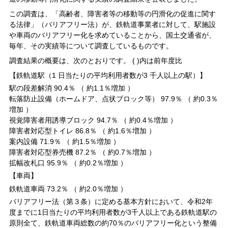
この調査は、「高齢者、障害者等の移動等の円滑化の促進に関す
る法律」（バリアフリー法）が、鉄軌道事業者に対して、駅施設
や車両のバリアフリー化を求めていることから、国土交通省が、
毎年、その実績等について調査しているものです。
調査結果の概要は、次のとおりです。 ( )内は前年度比
【鉄軌道駅（1 日当たりの平均利用者数が3 千人以上の駅）】
駅の段差解消 90.4％ （ 約1.1％増加 ）
転落防止設備（ホームドア、点状ブロック等） 97.9％ （ 約0.3％
増加 ）
視覚障害者用誘導ブロック 94.7％ （ 約0.4％増加 ）
障害者対応型トイレ 86.8％ （ 約1.6％増加 ）
案内設備 71.9％ （ 約1.5％増加 ）
障害者対応型券売機 87.2％ （ 約0.7％増加 ）
拡幅改札口 95.9％ （ 約0.2％増加 ）
【車両】
鉄軌道車両 73.2％ （ 約2.0％増加 ）
バリアフリー法（第３条）に定める基本方針において、令和2年
度までに1日当たりの平均利用者数が3千人以上である鉄軌道駅の
原則全て、鉄軌道車両総数の約70％のバリアフリー化という整備