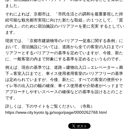
ました。
それによれば、京都市は、「市民生活との調和を最重要視した持
続可能な観光都市実現に向けた新たな取組」の１つとして、「質
の向上」のために宿泊施設のバリアフーを更に充実 するとしてい
ます。
現状では、「京都市建築物等のバリアフー促進に関する条例」に
おいて、宿泊施設については、道路から全ての客室の入口までバ
リアフーとするバリアフーの基準を定めていますが、今後、新た
に、一般客室の内まで対象にする基準を定めるというものです。
例えば、現在の基準では、道路→建物出入口→エレベーター→廊
下→客室入口までと、車イス使用者用客室のバリアフリーの基準
は定められていますが、今後、新たに、すべての客室の便所やト
イレ等の出入口の幅の確保、車イス使用者や介助者がベッドまで
アプローチしやすいスペースの確保などの基準を設けるとのこと
です。
詳しくは、下のサイトをご覧ください。（寺島）
https://www.city.kyoto.lg.jp/sogo/page/0000262768.html