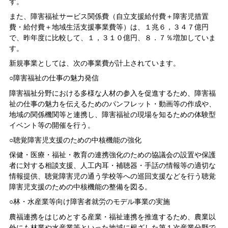
す。
また、障害福祉サービス関係費（自立支援給付費＋障害児措置
費・給付費＋地域生活支援事業費等）は、１兆６，３４７億円
で、昨年度に比較して、１，３１０億円、８．７％増加していま
す。
新規事業としては、次の事業費が計上されています。
○障害福祉の仕事の魅力発信
障害福祉分野における多様な人材の参入を促進するため、障害福
祉の仕事の魅力を伝えるためのパンフレット・動画等の作成や、
地域の関係機関等と連携し、障害福祉の現場を知るための体験型
イベント等の開催を行う。
○聴覚障害児支援のための中核機能の強化
保健・医療・福祉・教育の連携強化のための協議会の設置や保護
者に対する相談支援、人工内耳・補聴器・手話の情報等の適切な
情報提供、聴覚障害児の通う学校等への巡回支援などを行う聴覚
障害児支援のための中核機能の整備を図る。
○林・水産業等向け障害者就労のモデル事業の実施
農福連携をはじめとする産業・福祉連携を推進するため、農業以
外にも林業や水産業等といった地域に根ざした第１次産業分野で