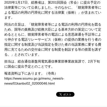
2020年1月17日、総務省は、第201回国会（常会）に提出予定の
法律案等について公表しました。そのなかに、「聴覚障害者等に
よる電話の利用の円滑化に関する法律案（仮称）」が含まれてい
ます。
同法の主旨は、「聴覚障害者等による電話の利用の円滑化を図る
ため、国等の責務及び総務大臣による基本方針の策定について定
めるとともに、聴覚障害者等の電話による意思疎通を手話等によ
り仲介する電話リレーサービス（仮称）の提供の業務を行う者の
指定に関する制度及び当該指定を受けた者の当該業務に要する費
用に充てるための交付金に関する制度を創設する等の措置を講ず
る。」とされています。
担当は、総合通信基盤局電気通信事業部事業政策課で、2月下旬
に国会に提出予定とのことです。
報道資料は下にあります。（寺島）
https://www.soumu.go.jp/menu_news/s-
news/01kanbo02_02000046.html