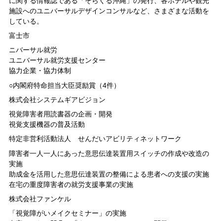
に関する情報誌である「そらくる沖縄」の発行、各ホテルや観光
施設へのユニバーサルデザインコンサルなど、さまざまな活動を
している。
富士市
ニバーサル就労
ユニバーサル就労支援センター
協力企業・協力体制
○内閣府特命担当大臣奨励賞（4件）
株式会社システムギアビジョン
視覚障害者用読書器の企画・開発
視覚支援機器の普及活動
特定非営利活動法人 せんだいアビリティネットワーク
障害者一人一人にあった意思伝達装置用スイッチの作成や改造の
実施
助成金を活用した意思伝達装置の整備による患者への支援の実施
在宅の重度障害者の就労支援事業の実施
株式会社ファンケル
「視覚障がいメイクセミナー」の実施