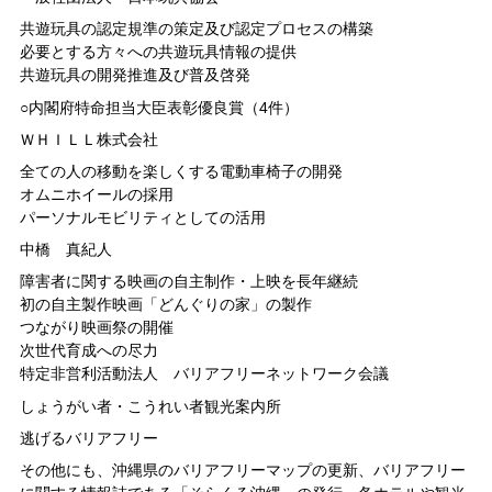
共遊玩具の認定規準の策定及び認定プロセスの構築
必要とする方々への共遊玩具情報の提供
共遊玩具の開発推進及び普及啓発
○内閣府特命担当大臣表彰優良賞（4件）
ＷＨＩＬＬ株式会社
全ての人の移動を楽しくする電動車椅子の開発
オムニホイールの採用
パーソナルモビリティとしての活用
中橋 真紀人
障害者に関する映画の自主制作・上映を長年継続
初の自主製作映画「どんぐりの家」の製作
つながり映画祭の開催
次世代育成への尽力
特定非営利活動法人 バリアフリーネットワーク会議
しょうがい者・こうれい者観光案内所
逃げるバリアフリー
その他にも、沖縄県のバリアフリーマップの更新、バリアフリー