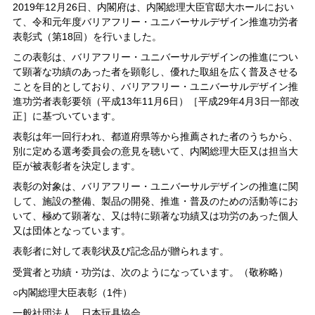
2019年12月26日、内閣府は、内閣総理大臣官邸大ホールにおい
て、令和元年度バリアフリー・ユニバーサルデザイン推進功労者
表彰式（第18回）を行いました。
この表彰は、バリアフリー・ユニバーサルデザインの推進につい
て顕著な功績のあった者を顕彰し、優れた取組を広く普及させる
ことを目的としており、バリアフリー・ユニバーサルデザイン推
進功労者表彰要領（平成13年11月6日）［平成29年4月3日一部改
正］に基づいています。
表彰は年一回行われ、都道府県等から推薦された者のうちから、
別に定める選考委員会の意見を聴いて、内閣総理大臣又は担当大
臣が被表彰者を決定します。
表彰の対象は、バリアフリー・ユニバーサルデザインの推進に関
して、施設の整備、製品の開発、推進・普及のための活動等にお
いて、極めて顕著な、又は特に顕著な功績又は功労のあった個人
又は団体となっています。
表彰者に対して表彰状及び記念品が贈られます。
受賞者と功績・功労は、次のようになっています。（敬称略）
○内閣総理大臣表彰（1件）
一般社団法人 日本玩具協会