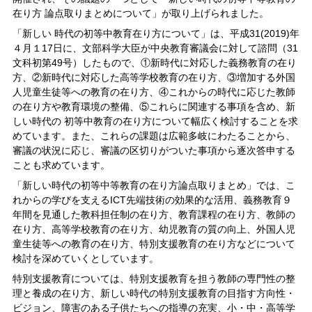
在り方 論点取りまとめについて」が取り上げられました。
「新しい 時代の初等中教育在り方について」は、平成31(2019)年
４月１17日に、文部科学大臣が中央教育審議会に対して諮問（31
文科初第49号）したもので、①新時代に対応した義務教育の在り
方、②新時代に対応した高等学校教育の在り方、③増加する外国
人児童生徒等への教育の在り方、④これからの時代に応じた教師
の在り方や教育環境の整備、⑤これらに関連する事項を含め、新
しい時代の 初等中教育の在り方について幅広く検討することを求
めています。また、これらの課題は広範多岐にわたることから、
審議の状況に応じ、審議の区切りがついた事項から逐次答申する
ことも求めています。
「新しい時代の初等中等教育の在り方論点取りまとめ」では、こ
れからの学びを支えるICT先端技術の効果的な活用、義務教育９
年間を見通した教科担任制の在り方、教育課程の在り方、教師の
在り方、高等学校教育の在り方、幼児教育の質の向上、外国人児
童生徒等への教育の在り方、特別支援教育の在り方などについて
検討を深めていくとしています。
特別支援教育については、特別支援教育を担う教師の専門性の整
理と養成の在り方、新しい時代の特別支援教育の目指す方向性・
ビジョン、障害のある子供たちへの指導の充実、小・中・高等学