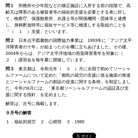
問１
刑務所や少年院などの矯正施設に入所する前の段階で、高
齢又は障害のある被疑者等の福祉的支援を必要とする者に対し
て、検察庁、保護観察所、弁護士等が関係機関・団体等と連携
し、身柄釈放時等に福祉サービス等に橋渡しする取組のことを
「（ １ ）支援」といいます。
問２
日本点字図書館の国際協力事業は、1993年に「アジア太平
洋障害者の十年」が始まったのを機に立ちあげました。その後、
2004年からは、アジア太平洋地域の視覚障害青年を対象に（
２ ）講習会を毎年夏に開催しています。
問３
東京都は、令和元年（ ３ ）月に全国で初めてソーシャ
ルファームについて定めた「都民の就労の支援に係る施策の推進
とソーシャルファームの創設の促進に関する条例」を制定しまし
た。今年の6月には、「東京都ソーシャルファームの認証及び支
援に関する指針」を定めました。
解答は、次号に掲載します。
９月号の解答
１．福祉的就労 ２．心耕部 ３．1980