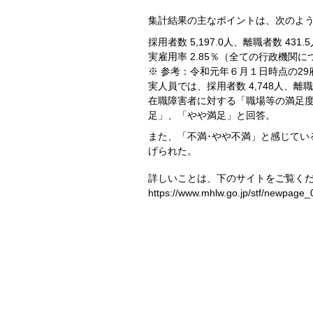
集計結果の主なポイントは、次のよ
採用者数 5,197.0人、離職者数 431
実雇用率 2.85％（全ての行政機関
※ 参考：令和元年６月１日時点の29
実人員では、採用者数 4,748人、離職者
在職障害者に対する「職場等の満足度
足」、「やや満足」と回答。
また、「不満･やや不満」と感じて
げられた。
詳しいことは、下のサイトをご覧く
https://www.mhlw.go.jp/stf/newpage_