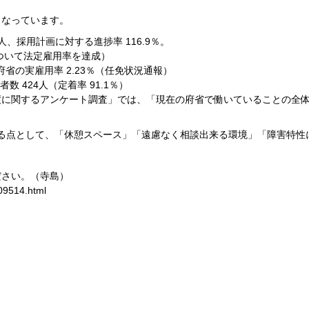
うなっています。
.5人、採用計画に対する進捗率 116.9％。
について法定雇用率を達成）
府省の実雇用率 2.23％（任免状況通報）
数 424人（定着率 91.1％）
に関するアンケート調査」では、「現在の府省で働いていることの全体評
いる点として、「休憩スペース」「遠慮なく相談出来る環境」「障害特性
ださい。（寺島）
09514.html