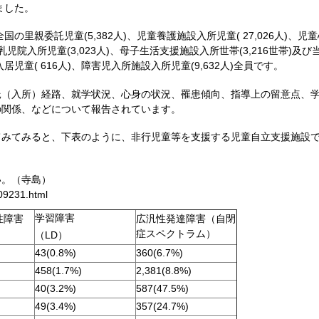
ました。
の里親委託児童(5,382人)、児童養護施設入所児童( 27,026人)、児童
乳児院入所児童(3,023人)、母子生活支援施設入所世帯(3,216世帯)及び
入居児童( 616人)、障害児入所施設入所児童(9,632人)全員です。
託（入所）経路、就学状況、心身の状況、罹患傾向、指導上の留意点、
の関係、などについて報告されています。
てみてみると、下表のように、非行児童等を支援する児童自立支援施設
い。（寺島）
09231.html
学習障害
性障害
広汎性発達障害（自閉
症スペクトラム）
（LD）
43(0.8%)
360(6.7%)
458(1.7%)
2,381(8.8%)
40(3.2%)
587(47.5%)
49(3.4%)
357(24.7%)