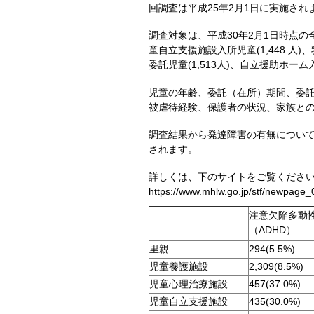
回調査は平成25年2月1日に実施され
調査対象は、平成30年2月1日時点の全国
童自立支援施設入所児童(1,448 人)、
委託児童(1,513人)、自立援助ホーム
児童の年齢、委託（在所）期間、委
被虐待経験、保護者の状況、家族と
調査結果から発達障害の有無につい
されます。
詳しくは、下のサイトをご覧くださ
https://www.mhlw.go.jp/stf/newpage_
注意欠陥多動
（ADHD）
里親
294(5.5%)
児童養護施設
2,309(8.5%)
児童心理治療施設
457(37.0%)
児童自立支援施設
435(30.0%)