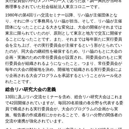
実行委員会の中心メンバーの一人であった故・調一興氏が当時常
務理事をされていた社会福祉法人東京コロニーです。
1980年の第4回リハ交流セミナー以降、リハ協が主催団体とな
り、それに伴って事務局もリハ協が担当。そして、リハ協が主催
団体になったことによる大きな変化は、大会の開催がそれまでは
東京に限られていたのが、原則として東京と地方で交互に開催す
ることになったことです。また、それまでは毎年新たに実行委員
会を立ち上げ、その実行委員会が主催するという形がとられてい
たのが、同大会の継続性を確保するため、リハ協のもとに大会の
企画・実施のための常任委員会が設置され、同委員会のもとに実
行委員会が組織されるようになったこと。つまり、常任委員会が
毎年の大会の開催地を決め、開催地で組織される実行委員会によ
り企画される大会プログラムを承認するということがルール化さ
れたことです。
総合リハ研究大会の意義
13回に及ぶリハ交流セミナーを含め、総合リハ研究大会はこれま
で42回開催されていますが、毎回20名前後の各分野を代表する委
員で構成される実行委員会が、大会のプログラムの企画から実
施、報告書の作成過程にかかわることで、各リハ分野の関係者の
交流や連携が強化されています。