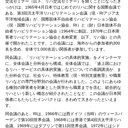
交流セミナー（以下、リハ交流セミナー）を開くことになったき
っかけは、1965年4月日本ではじめてのリハに関する国際会議で
ある、第3回汎太平洋リハビリテーション会議（現・RIアジア太
平洋地域会議）が、国際肢体不自由者リハビリテーション協会
（現・国際リハビリテーション協会、RI）と（財）日本肢体不自
由者リハビリテーション協会（1964年に創設。1970年に日本障
害者リハビリテーション協会と名称変更、以下、リハ協）との共
催で開かれたことです。この会議には、海外からの参加者約300
名を含め、全体で1,000名近い関係者が参加しています。
同会議は、「リハビリテーションの具体的実施」をメインテーマ
に、全体会議と分科会から構成。全体会議では、「途上国におけ
るリハ・サービスの具体的実施」などについての基調講演が、ま
た分科会では、社会リハ、特殊教育（現・特別支援教育）や職業
リハなどの専門分野別の会議が行われました。このようにあらゆ
る種別の障害者を対象とした医学から職業までを含む、総合的な
リハという新しい概念が紹介されたことなど、この会議が日本関
係者にもたらしたインパクトは、きわめて大きかったといえま
す。
同会議のあと、RIは、1966年には西ドイツ（当時）のヴィースバ
ーデンで第10回世界会議、1968年には香港で第4回汎太平洋リハ
会議、1969年にはダブリンで第11回世界会議、1972年にはシド