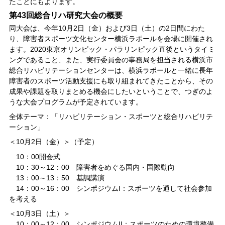
たことにもよります。
第43回総合リハ研究大会の概要
同大会は、今年10月2日（金）および3日（土）の2日間にわた
り、障害者スポーツ文化センター横浜ラポールを会場に開催され
ます。2020東京オリンピック・パラリンピック直後というタイミ
ングであること、また、実行委員会の事務局を担当される横浜市
総合リハビリテーションセンターは、横浜ラポールと一緒に長年
障害者のスポーツ活動支援にも取り組まれてきたことから、その
成果や課題を取りまとめる機会にしたいということで、つぎのよ
うな大会プログラムが予定されています。
全体テーマ：「リハビリテーション・スポーツと総合リハビリテ
ーション」
＜10月2日（金）＞（予定）
10：00開会式
10：30～12：00 障害者をめぐる国内・国際動向
13：00～13：50 基調講演
14：00～16：00 シンポジウムI：スポーツを通して社会参加
を考える
＜10月3日（土）＞
10：00～12：00 シンポジウムII：スポーツのための環境整備