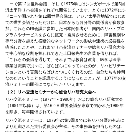
ニーで第12回世界会議、そして1975年にはシンガポールで第5回
汎太平洋リハ会議をそれぞれ開催しています。とくに1972年にシ
ドニーで開かれた第12回世界会議は、アジア太平洋地域ではじめ
ての世界会議だっただけに、日本からも各分野の関係者が多数参
加。これらのRI会議に参加した日本関係者が、国内のリハ・プロ
グラムやサービスをさらに拡充・発展させるために、障害種別や
専門分野を越えた横断的なネットワークの形成や連携の必要性を
痛感したことや、これまでリハ交流セミナーや総合リハ研究大会
で中心的な役割を担われてきた上田敏先生の言葉を借りれば、
「これらの会議を通して、それまでは教育は教育、医学は医学、
職業は職業で別々に、ばらばらにやっていたのが、リハビリテー
ションという言葉ならばひとつにくくれるのだ、自分たちも仲間
なのだということを認識するようになったこと」が、1977年の交
流セミナーの開催につながったといえます。
（２）リハ交流セミナーから総合リハ研究大会へ
リハ交流セミナー（1977年～1990年）および総合リハ研究大会
（1991年以降）は、第16回RI世界会議が東京で開かれた1988年
を除き、毎年開催されています。
リハ交流セミナーは、1979年の第3回までは各リハ分野の有志に
より組織された実行委員会が主催。その事務局を担当したのは、