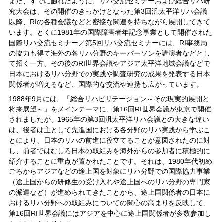
また、すでに触れたように、リハ交流セミナーおよび総合リハ研
究大会は、その開催のきっかけとなった第3回汎太平洋リハ会議
以降、RIの各種会議などと密接な関連を持ちながら展開してきて
います。とくに1981年の国際障害者年記念事業として開催された
国際リハ交流セミナー／第5回リハ交流セミナーには、RI事務局
の協力も得て海外の各リハ分野のキーパーソンを講演者などとし
て招く一方、その後のRI世界会議やアジア太平洋地域会議などで
日本におけるリハ分野での実践や調査研究の成果を発表する日本
関係者が増えるなど、国際的な交流や連携も広がっています。
1988年9月には、「総合リハビリテーション～その現実的展開と
将来展望～」をメインテーマに、第16回RI世界会議が東京で開催
されましたが、1965年の第3回汎太平洋リハ会議との大きな違い
は、後者は主として先進国における各分野のリハ実践から学ぶこ
とにより、日本のリハの前進に役立てることが意図されたのに対
し、前者ではむしろ日本の取組みを海外からの参加者に積極的に
紹介することに重点が置かれたことです。それは、1980年代初め
ごろからアジアなどの途上国を対象にリハ分野での国際協力事業
（途上国からの研修生の受け入れや途上国へのリハ分野の専門家
の派遣など）が進められてきたことから、途上国関係者の日本に
おけるリハ分野への取組みについての関心の高まりを反映して、
第16回RI世界会議にはアジアを中心に途上国関係者が多数参加し