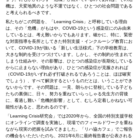
機は、天変地異のような不運ではなく、ひとつの社会問題である
と考えられるべきです。
私たちがこの問題を、「Learning Crisis」と呼称している理由
は、その「危機」がもはや、COVID-19という感染症にのみ由来
しているとは、考え難いからでもあります。確かに、特に、緊密
な対面指導を長所としてきた特別支援・インクルーシブ教育にお
いて、COVID-19が強いる「新しい生活様式」下の学校教育は、
大きな制約を受けつづけています。しかし、その制約が生まれて
しまう仕組みや、その影響は、ひとつの感染症が長期化している
からに止まらない理由があり、ひとつの感染症が克服されれば
（COVID-19がいずれ必ず打破されるであろうことは、ほぼ確実
でしょう）、すべて解決するというものだとは、いうことができ
ないからです。その問題は、一見、朗らかに登校している子ども
たちの裏側に、日々、努力を重ねていらっしゃる先生方の背後
に、看過し難い「危機的影響」として、むしろ定着しかねない可
能性があると、思われるのです。
「Learning Crisis研究会」では2020年から、全国の特別支援学校
にオンラインで調査を実施し、現場でのフィールドワークを重ね
ながら現実の把握を試みてきました。「リハ協カフェ」でご報告
の機会をいただいたのち、2021年6月に最終報告書が公表される