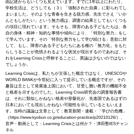
由記述からもいくつも見えています。すでに1年以上にわたり、
学校生活は、どうしても（３）「強制された自粛」に彩られてし
まいました。そのような青春を生きる脱力感、先生でさえ「いか
んともしがたい」という無力感は、調査の結果としてもいくつも
の項目に現れています。そもそも、障害のある子どもたちは、各
自の身体・精神・知的な事情や傾向により、「特別な努力」をし
て学んでいます。その「特別な努力をして学び続ける」意欲に対
して、もし、障害のある子どもたちにある種の「無力化」をもた
らしうることが危惧されるような状況が現出するのであれば、そ
れをLearning Crisisと呼称することに、異論は少ないのではない
でしょうか。
Learning Crisisは、私たちが主張した概念ではなく、UNESCOや
WORLD BANKが今世紀に入って提示している概念ですが、その
趣旨は主として発展途上国において、甘受し難い教育の機能不全
と格差を示すものでした。Learning Crisis研究会の調査報告書
は、それに類似しかねない格差や形骸化が、先進国であるはずの
日本においても現出しかねない可能性を示しているともいえま
す。当時の議論は文章として：教育新聞・連載・「学びの危機」
（https://www.kyobun.co.jp/education-practice/p20210126/）、
音声・動画として：Learning Crisisとは何か？・津田塾IESチャン
ネル