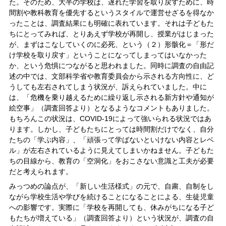
た。そのため、大半の学校は、遅れた学習を取り戻すために、時
間割や教科教育を優先するというスタイルで運営せざるを得なか
ったことは、調査結果にも明確に表れています。それは子どもた
ちにとってみれば、とりあえず学校が再開し、授業がはじまった
が、まずはこなしていくのに必死、という（２）形骸化＝「形だ
け学校を取り戻す」ということになってしまってはいなかった
か、という危惧につながると思われました。同時に調査の自由記
述の中では、文部科学省や教育委員会から示される方向性に、ど
うしても左右されてしまう状況が、訴えられていました。中に
は、「危機を乗り越えるために繰り返し示される新方針や通知が
絵空事」（調査回答より）となるようなコメントもありました。
もちろんこの状況は、COVID-19によって強いられる状況ではあ
ります。しかし、子どもたちにとっては時間割だけでなく、自分
たちの「学ぶ内容」、「頑張って学ばないといけない内容とレベ
ル」が左右されているように見えてしまいかねません。子どもた
ちの目線から、教育の「空洞化」をおこさない意識と工夫が必要
だと考えられます。
みっつめの論点が、「新しい生活様式」の元で、自粛、自制をし
ながら学校生活や学びを続けることになることによる、生徒児童
への影響です。実際に「学校を再開しても、休みがちになる子ど
もたちが増えている」（調査回答より）という状況が、調査の自