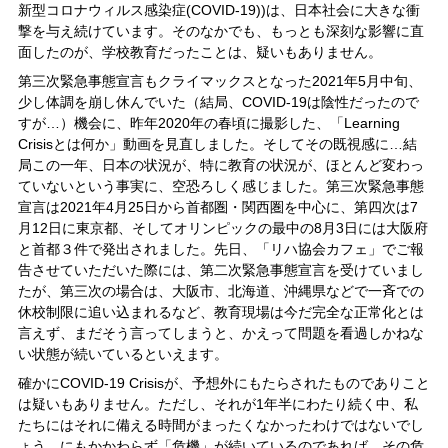
新型コロナウィルス感染症(COVID-19))は、日本社会に大きな衝
撃を与え続けています。そのなかでも、もっとも深刻な影響に直
面したのが、学校教育だったことは、疑いもありません。
第三次緊急事態宣言もクライマックスとなった2021年5月中旬、
少し体調を崩し休んでいた（結局、COVID-19は陰性だったので
すが…）機会に、昨年2020年の春頃に撮影した、「Learning
Crisisとは何か」動画を見直しました。そしてその既視感に…結
局この一年、日本の状況が、特に教育の状況が、ほとんど変わっ
ていないという事実に、空恐ろしく感じました。第三次緊急事態
宣言は2021年4月25日から首都圏・関西圏を中心に、第四次は7
月12日に東京都、そしてオリンピックの最中の8月3日には大阪府
と首都３件で発出されました。先日、「リハ協会カフェ」でご報
告させていただいた際には、第二次緊急事態宣言を受けていまし
たが、第三次の場合は、大阪市、北海道、沖縄県などで一斉での
休校制限に追い込まれるなど、教育現場は今だ完全な正常化とは
言えず、まだそう言ってしまうと、かえって問題を看過しかねな
い状態が続いているといえます。
確かにCOVID-19 Crisisが、予想外にもたらされたものでありこと
は疑いもありません。ただし、それが1年半にわたり続く中、私
たちにはそれに備える時間がまったくなかったわけではないでし
ょう。にもかかわらず「危機」が続いているのであれば、その危