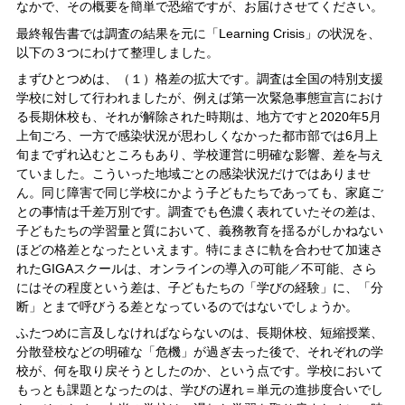
なかで、その概要を簡単で恐縮ですが、お届けさせてください。
最終報告書では調査の結果を元に「Learning Crisis」の状況を、
以下の３つにわけて整理しました。
まずひとつめは、（１）格差の拡大です。調査は全国の特別支援
学校に対して行われましたが、例えば第一次緊急事態宣言におけ
る長期休校も、それが解除された時期は、地方ですと2020年5月
上旬ごろ、一方で感染状況が思わしくなかった都市部では6月上
旬までずれ込むところもあり、学校運営に明確な影響、差を与え
ていました。こういった地域ごとの感染状況だけではありませ
ん。同じ障害で同じ学校にかよう子どもたちであっても、家庭ご
との事情は千差万別です。調査でも色濃く表れていたその差は、
子どもたちの学習量と質において、義務教育を揺るがしかねない
ほどの格差となったといえます。特にまさに軌を合わせて加速さ
れたGIGAスクールは、オンラインの導入の可能／不可能、さら
にはその程度という差は、子どもたちの「学びの経験」に、「分
断」とまで呼びうる差となっているのではないでしょうか。
ふたつめに言及しなければならないのは、長期休校、短縮授業、
分散登校などの明確な「危機」が過ぎ去った後で、それぞれの学
校が、何を取り戻そうとしたのか、という点です。学校において
もっとも課題となったのは、学びの遅れ＝単元の進捗度合いでし