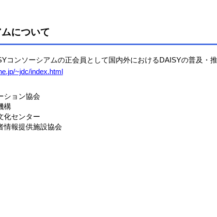
アムについて
AISYコンソーシアムの正会員として国内外におけるDAISYの普及・
e.jp/~jdc/index.html
ーション協会
機構
文化センター
者情報提供施設協会