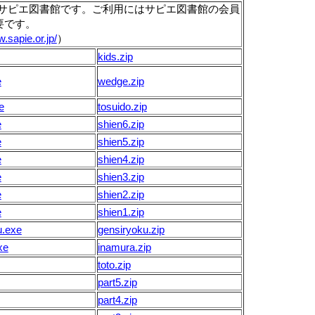
はサピエ図書館です。ご利用にはサピエ図書館の会員
要です。
.sapie.or.jp/
）
kids.zip
e
wedge.zip
e
tosuido.zip
e
shien6.zip
e
shien5.zip
e
shien4.zip
e
shien3.zip
e
shien2.zip
e
shien1.zip
u.exe
gensiryoku.zip
xe
inamura.zip
toto.zip
part5.zip
part4.zip