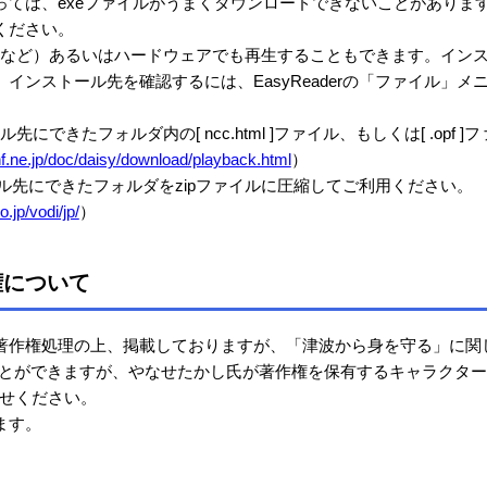
ては、exeファイルがうまくダウンロードできないことがあります
ください。
MISなど）あるいはハードウェアでも再生することもできます。インス
インストール先を確認するには、EasyReaderの「ファイル」
にできたフォルダ内の[ ncc.html ]ファイル、もしくは[ .op
nf.ne.jp/doc/daisy/download/playback.html
）
ル先にできたフォルダをzipファイルに圧縮してご利用ください。
.jp/vodi/jp/
）
権について
著作権処理の上、掲載しておりますが、「津波から身を守る」に関
ことができますが、やなせたかし氏が著作権を保有するキャラクタ
せください。
ます。