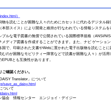
t/index.html）
刷物を読むことが困難な人々のためにカセットに代わるデジタル録音
ム（本部スイス）により開発と維持が行なわれている情報システムを
ブルな電子図書の無償で公開されている国際標準規格（ANSI/NISO 
チメディア図書を作成することができます。また、ナビ ゲーショ
各国で、印刷された文書やWebに置かれた電子出版物を読むことに
読むのが困難なモビリティー障害などで読書が困難な人々）が活用
のEPUBとも互換性があります。
よりご確認ください。
SY Translator」について
are/save_as_daisy.html
Yについて
tdaisy.html
ン協会 情報センター エンジョイ・デイジー