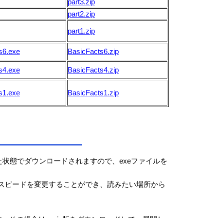
part3.zip
part2.zip
part1.zip
s6.exe
BasicFacts6.zip
s4.exe
BasicFacts4.zip
s1.exe
BasicFacts1.zip
付属した状態でダウンロードされますので、exeファイルを
やスピードを変更することができ、読みたい場所から