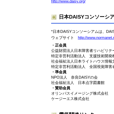
http://www.daisy.org/
日本DAISYコンソーシ
*日本DAISYコンソーシアムは、D
ウェブサイト
http://www.normanet.n
・正会員
公益財団法人日本障害者リハビリテ
特定非営利活動法人 支援技術開発
社会福祉法人日本ライトハウス情報
特定非営利活動法人 全国視覚障害
・準会員
NPO法人 奈良DAISYの会
社会福祉法人 日本点字図書館
・賛助会員
オリンパスイメージング株式会社
ケージーエス株式会社