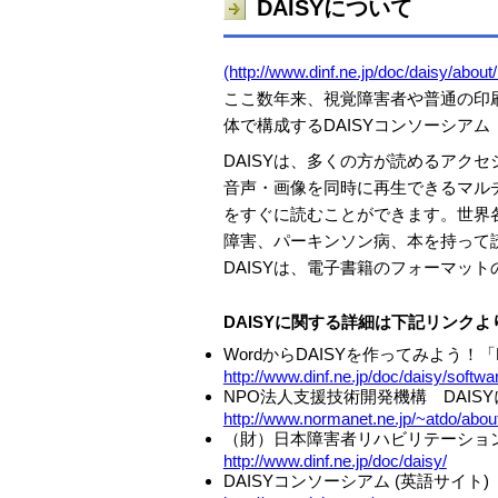
DAISYについて
(http://www.dinf.ne.jp/doc/daisy/abou
ここ数年来、視覚障害者や普通の印
体で構成するDAISYコンソーシア
DAISYは、多くの方が読めるアクセシ
音声・画像を同時に再生できるマル
をすぐに読むことができます。世界
障害、パーキンソン病、本を持って
DAISYは、電子書籍のフォーマット
DAISYに関する詳細は下記リンク
WordからDAISYを作ってみよう！「DAI
http://www.dinf.ne.jp/doc/daisy/softw
NPO法人支援技術開発機構 DAIS
http://www.normanet.ne.jp/~atdo/abou
（財）日本障害者リハビリテーショ
http://www.dinf.ne.jp/doc/daisy/
DAISYコンソーシアム (英語サイト)