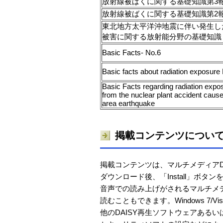
放射線被ばくに関する基礎知識第3
放射線被ばくに関する基礎知識第2
東北地方太平洋沖地震に伴い発生し
被害に関する放射能分野の基礎知識
Basic Facts- No.6
Basic facts about radiation exposure 
Basic Facts regarding radiation expos
from the nuclear plant accident caus
area earthquake
掲載コンテンツについ
掲載コンテンツは、マルチメディアDAI
ダウンロード後、「Install」ボ
音声での読み上げがされるマルチメ
読むこともできます。Windows 7/V
他のDAISY再生ソフトウェアある