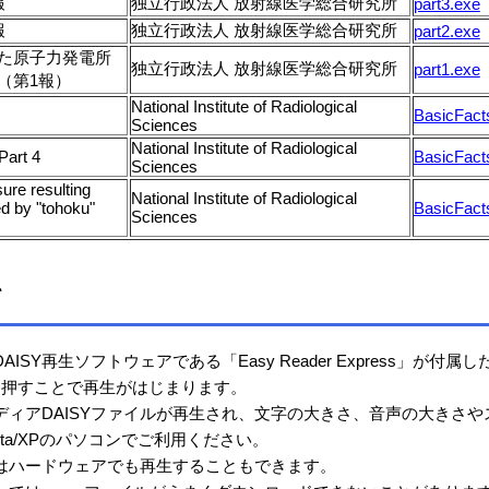
報
独立行政法人 放射線医学総合研究所
part3.exe
報
独立行政法人 放射線医学総合研究所
part2.exe
た原子力発電所
独立行政法人 放射線医学総合研究所
part1.exe
（第1報）
National Institute of Radiological
BasicFact
Sciences
National Institute of Radiological
Part 4
BasicFact
Sciences
ure resulting
National Institute of Radiological
ed by "tohoku"
BasicFact
Sciences
て
SY再生ソフトウェアである「Easy Reader Express」が
タンを押すことで再生がはじまります。
ディアDAISYファイルが再生され、文字の大きさ、音声の大きさ
ista/XPのパソコンでご利用ください。
いはハードウェアでも再生することもできます。