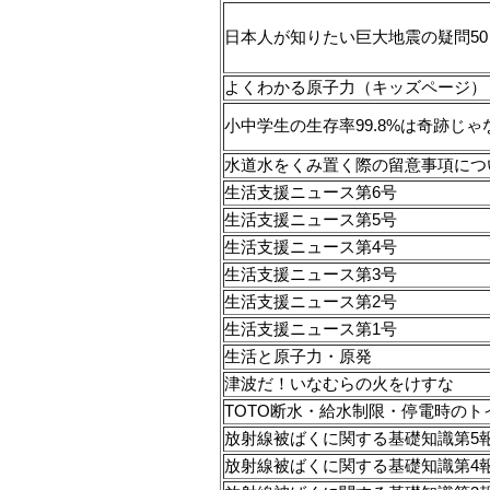
日本人が知りたい巨大地震の疑問50
よくわかる原子力（キッズページ）
小中学生の生存率99.8%は奇跡じゃ
水道水をくみ置く際の留意事項につ
生活支援ニュース第6号
生活支援ニュース第5号
生活支援ニュース第4号
生活支援ニュース第3号
生活支援ニュース第2号
生活支援ニュース第1号
生活と原子力・原発
津波だ！いなむらの火をけすな
TOTO断水・給水制限・停電時のト
放射線被ばくに関する基礎知識第5
放射線被ばくに関する基礎知識第4