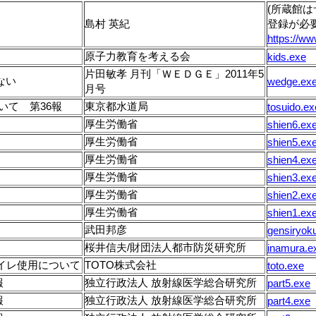
(所蔵館
島村 英紀
登録が必
https://www
原子力教育を考える会
kids.exe
片田敏孝 月刊「ＷＥＤＧＥ」2011年5
ない
wedge.ex
月号
いて 第36報
東京都水道局
tosuido.ex
厚生労働省
shien6.ex
厚生労働省
shien5.ex
厚生労働省
shien4.ex
厚生労働省
shien3.ex
厚生労働省
shien2.ex
厚生労働省
shien1.ex
武田邦彦
gensiryok
桜井信夫/財団法人都市防災研究所
inamura.e
イレ使用について
TOTO株式会社
toto.exe
報
独立行政法人 放射線医学総合研究所
part5.exe
報
独立行政法人 放射線医学総合研究所
part4.exe