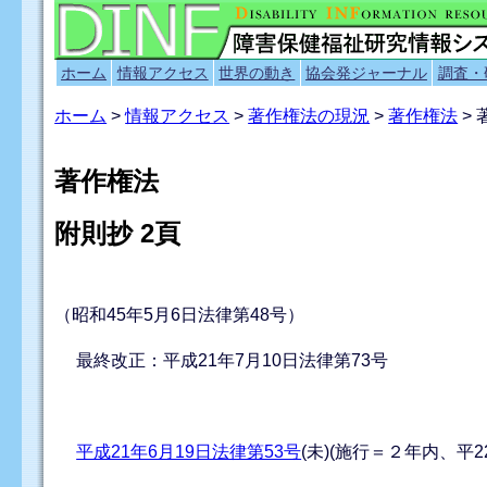
ホーム
情報アクセス
世界の動き
協会発ジャーナル
調査・
ホーム
>
情報アクセス
>
著作権法の現況
>
著作権法
> 
著作権法
附則抄 2頁
（昭和45年5月6日法律第48号）
最終改正：平成21年7月10日法律第73号
平成21年6月19日法律第53号
(未)(施行＝２年内、平2