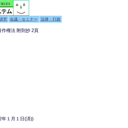
研究
会議・セミナー
法律・行政
著作権法 附則抄 2頁
2年１月１日(済))