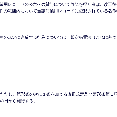
業用レコードの公衆への貸与について許諾を得た者は、改正後の
件の範囲内において当該商業用レコードに複製されている著作
項の規定に違反する行為については、暫定措置法（これに基づ
。ただし、第76条の次に１条を加える改正規定及び第78条第
行の日から施行する。