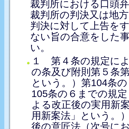
裁判所における口頭
裁判所の判決又は地
判決に対して上告を
ない旨の合意をした
い。
１ 第４条の規定に
の条及び附則第５条
という。）第104条の
105条の６までの規
よる改正後の実用新
用新案法」という。
後の意匠法（次号に