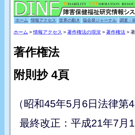
ホーム
情報アクセス
世界の動き
協会発ジャーナル
調査・
ホーム
>
情報アクセス
>
著作権法の現況
>
著作権法
> 
著作権法
附則抄 4頁
（昭和45年5月6日法律第4
最終改正：平成21年7月1