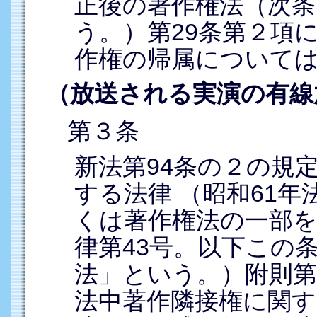
正後の著作権法（次
う。）第29条第２項
作権の帰属について
（放送される実演の有線
第３条
新法第94条の２の規
する法律 （昭和61年
くは著作権法の一部を
律第43号。以下この
法」という。）附則
法中著作隣接権に関