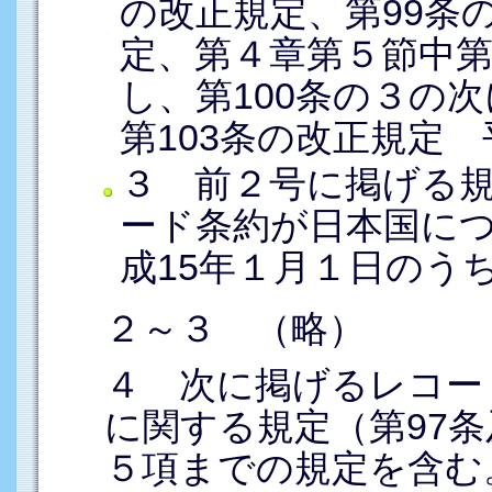
の改正規定、第99条
定、第４章第５節中第1
し、第100条の３の
第103条の改正規定 
３ 前２号に掲げる
ード条約が日本国に
成15年１月１日のう
２～３ （略）
４ 次に掲げるレコー
に関する規定（第97条
５項までの規定を含む