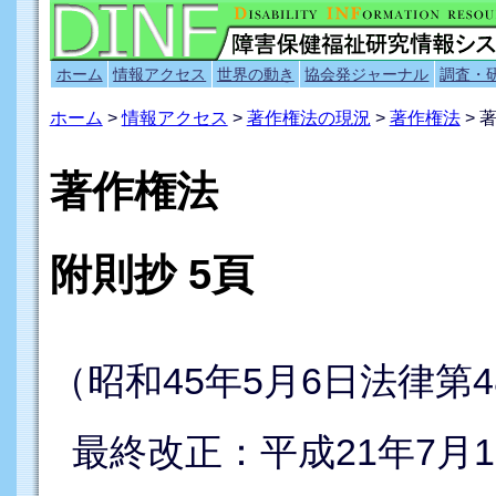
ホーム
情報アクセス
世界の動き
協会発ジャーナル
調査・
ホーム
>
情報アクセス
>
著作権法の現況
>
著作権法
> 
著作権法
附則抄 5頁
（昭和45年5月6日法律第4
最終改正：平成21年7月1