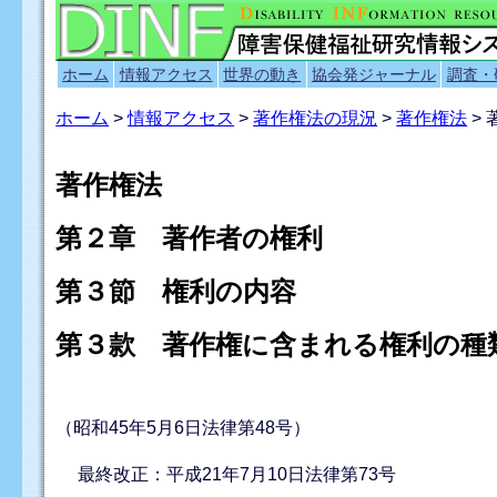
ホーム
情報アクセス
世界の動き
協会発ジャーナル
調査・
ホーム
>
情報アクセス
>
著作権法の現況
>
著作権法
>
著作権法
第２章 著作者の権利
第３節 権利の内容
第３款 著作権に含まれる権利の種
（昭和45年5月6日法律第48号）
最終改正：平成21年7月10日法律第73号