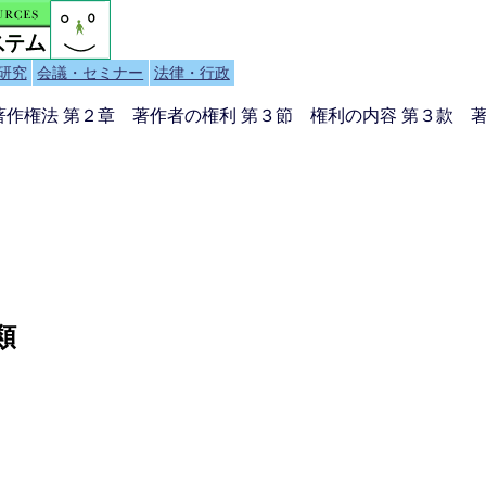
研究
会議・セミナー
法律・行政
 著作権法 第２章 著作者の権利 第３節 権利の内容 第３款
類