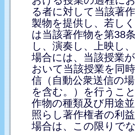
る者に対して当該著
製物を提供し、若し
は当該著作物を第38
し、演奏し、上映し
場合には、当該授業
おいて当該授業を同
信（自動公衆送信の場
を含む。）を行うこ
作物の種類及び用途並
照らし著作権者の利
場合は、この限りで