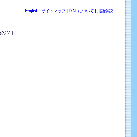
English
|
サイトマップ
|
DINFについて
|
用語解説
条の２）