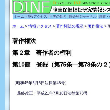
ホーム
情報アクセス
世界の動き
協会発ジャーナル
調査・
ホーム
>
情報アクセス
>
著作権法の現況
>
著作権法
>
著作権法
第２章 著作者の権利
第10節 登録（第75条―第78条の２
（昭和45年5月6日法律第48号）
最終改正：平成21年7月10日法律第73号