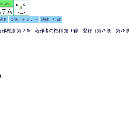
研究
会議・セミナー
法律・行政
 著作権法 第２章 著作者の権利 第10節 登録（第75条―第78
）