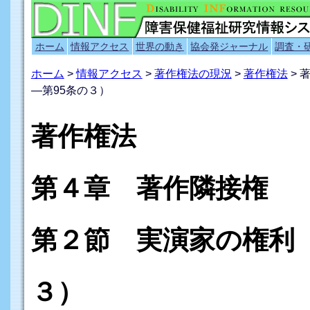
ホーム
情報アクセス
世界の動き
協会発ジャーナル
調査・
ホーム
>
情報アクセス
>
著作権法の現況
>
著作権法
> 
―第95条の３）
著作権法
第４章 著作隣接権
第２節 実演家の権利（
３）