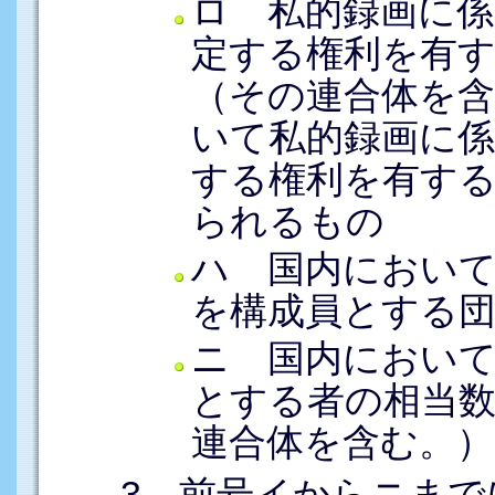
ロ 私的録画に係
定する権利を有
（その連合体を
いて私的録画に係
する権利を有す
られるもの
ハ 国内におい
を構成員とする団
ニ 国内におい
とする者の相当
連合体を含む。）
3．前号イからニま