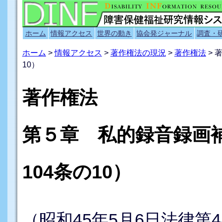
ホーム
情報アクセス
世界の動き
協会発ジャーナル
調査・
ホーム
>
情報アクセス
>
著作権法の現況
>
著作権法
> 
10）
著作権法
第５章 私的録音録画補
104条の10）
（昭和45年5月6日法律第4