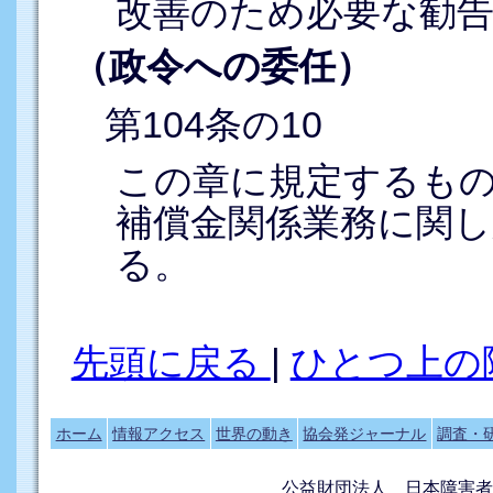
改善のため必要な勧
（政令への委任）
第104条の10
この章に規定するも
補償金関係業務に関し
る。
先頭に戻る
|
ひとつ上の
ホーム
情報アクセス
世界の動き
協会発ジャーナル
調査・
公益財団法人 日本障害者