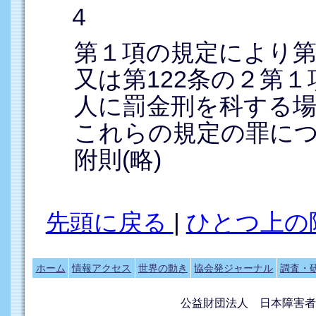
４
第１項の規定により第
又は第122条の２第
人に罰金刑を科する
これらの規定の罪に
附則(略)
先頭に戻る
|
ひとつ上の
ホーム
情報アクセス
世界の動き
協会発ジャーナル
調査・
公益財団法人 日本障害者