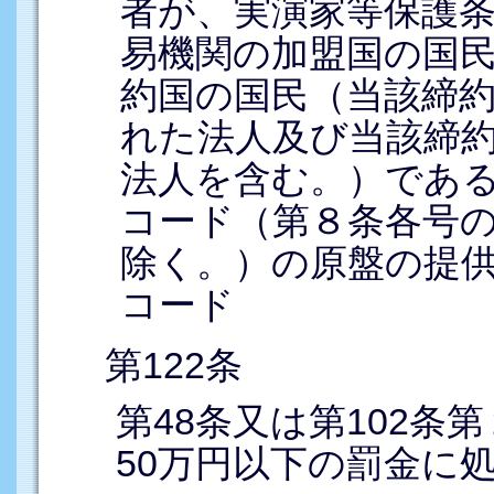
者が、実演家等保護
易機関の加盟国の国
約国の国民（当該締
れた法人及び当該締
法人を含む。）であ
コード（第８条各号
除く。）の原盤の提
コード
第122条
第48条又は第102
50万円以下の罰金に