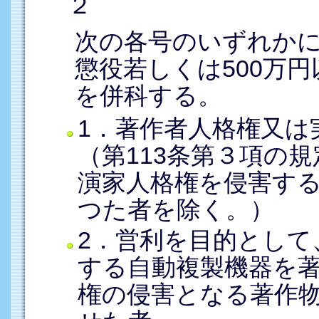
２
次の各号のいずれか
懲役若しくは500万
を併科する。
1．著作者人格権又は
（第113条第３項の
演家人格権を侵害す
つた者を除く。）
2．営利を目的として
する自動複製機器を
権の侵害となる著作