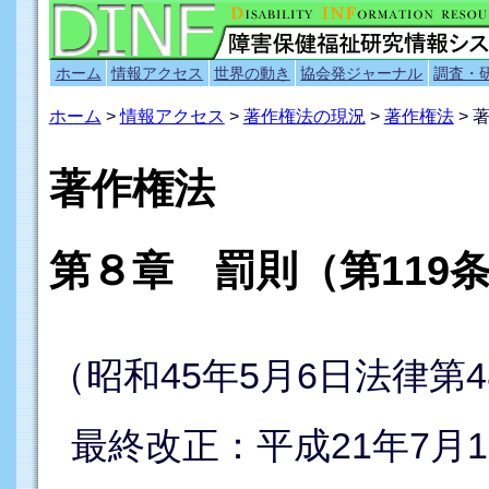
ホーム
情報アクセス
世界の動き
協会発ジャーナル
調査・
ホーム
>
情報アクセス
>
著作権法の現況
>
著作権法
> 
著作権法
第８章 罰則（第119条
（昭和45年5月6日法律第4
最終改正：平成21年7月1