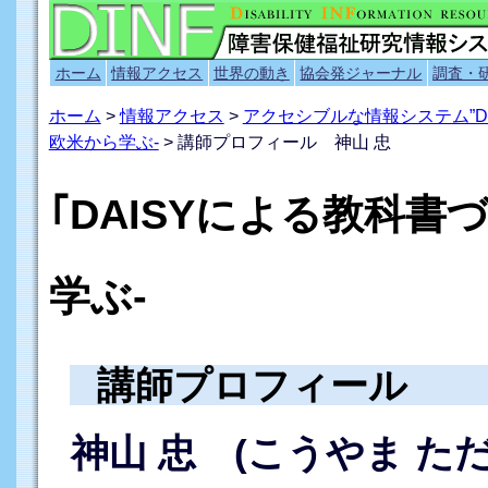
ホーム
情報アクセス
世界の動き
協会発ジャーナル
調査・
ホーム
>
情報アクセス
>
アクセシブルな情報システム”D
欧米から学ぶ-
> 講師プロフィール 神山 忠
｢DAISYによる教科書
学ぶ-
講師プロフィール
神山 忠 (こうやま ただ