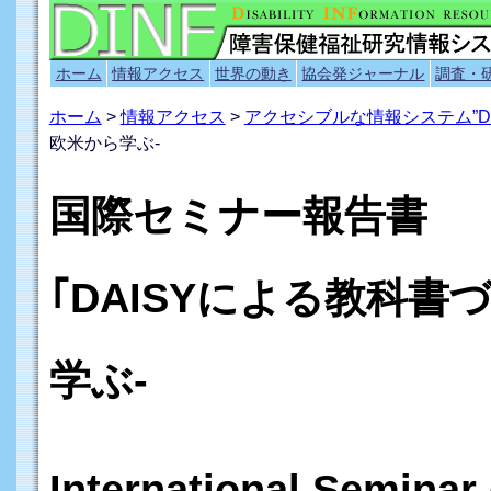
ホーム
情報アクセス
世界の動き
協会発ジャーナル
調査・
ホーム
>
情報アクセス
>
アクセシブルな情報システム”D
欧米から学ぶ-
国際セミナー報告書
｢DAISYによる教科書
学ぶ-
International Seminar