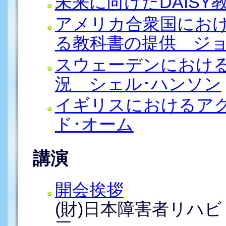
未来に向けたDAIS
アメリカ合衆国におけ
る教科書の提供 ジョ
スウェーデンにおける
況 シェル･ハンソン
イギリスにおけるア
ド･オーム
講演
開会挨拶
(財)日本障害者リハ