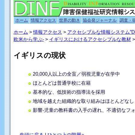
ホーム
情報アクセス
世界の動き
協会発ジャーナル
調査・
ホーム
>
情報アクセス
>
アクセシブルな情報システム”D
欧米から学ぶ-
>
イギリスにおけるアクセシブルな教材
>
イギリスの現状
20,000人以上の全盲／弱視児童が在学中
ほとんどは普通学校に在籍
基本的な、低技術の指導法を採用
地域を越えた組織的な取り組みはほとんどなし
影響-児童の教科書の入手の遅れ、不適切なフ
先頭に戻る
|
ひとつ上の階層へ