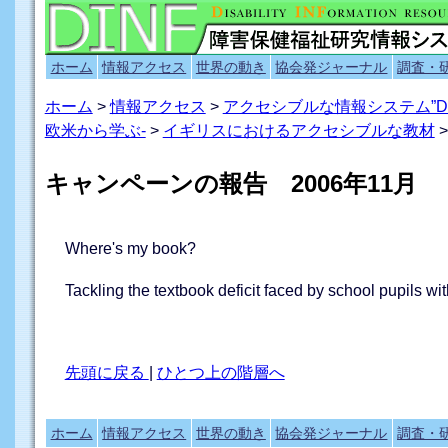
ホーム
情報アクセス
世界の動き
協会発ジャーナル
調査・
ホーム
>
情報アクセス
>
アクセシブルな情報システム”D
欧米から学ぶ-
>
イギリスにおけるアクセシブルな教材
>
キャンペーンの報告 2006年11月
Where's my book?
Tackling the textbook deficit faced by school pupils wit
先頭に戻る
|
ひとつ上の階層へ
ホーム
情報アクセス
世界の動き
協会発ジャーナル
調査・