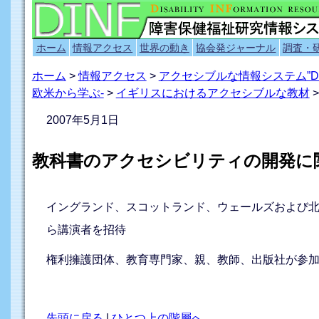
ホーム
情報アクセス
世界の動き
協会発ジャーナル
調査・
ホーム
>
情報アクセス
>
アクセシブルな情報システム”D
欧米から学ぶ-
>
イギリスにおけるアクセシブルな教材
>
2007年5月1日
教科書のアクセシビリティの開発に
イングランド、スコットランド、ウェールズおよび
ら講演者を招待
権利擁護団体、教育専門家、親、教師、出版社が参
先頭に戻る
|
ひとつ上の階層へ