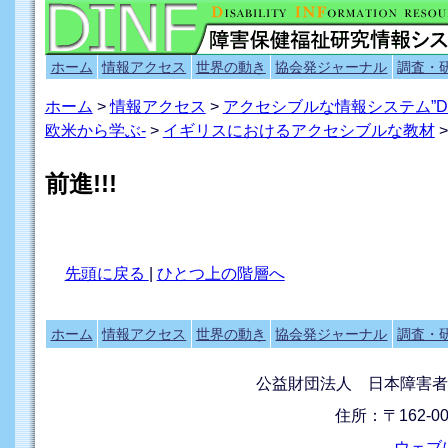
ホーム
情報アクセス
世界の動き
協会発ジャーナル
調査・
ホーム
>
情報アクセス
>
アクセシブルな情報システム”D
欧米から学ぶ-
>
イギリスにおけるアクセシブルな教材
>
前進!!!
先頭に戻る
|
ひとつ上の階層へ
ホーム
情報アクセス
世界の動き
協会発ジャーナル
調査・
公益財団法人 日本障害者
住所：〒162-0
ウェブ