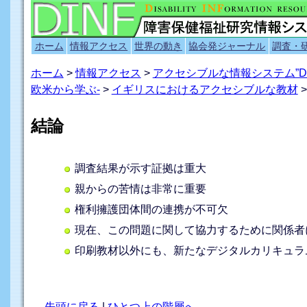
ホーム
情報アクセス
世界の動き
協会発ジャーナル
調査・
ホーム
>
情報アクセス
>
アクセシブルな情報システム”D
欧米から学ぶ-
>
イギリスにおけるアクセシブルな教材
>
結論
調査結果が示す証拠は重大
親からの苦情は非常に重要
権利擁護団体間の連携が不可欠
現在、この問題に関して協力するために関係者
印刷教材以外にも、新たなデジタルカリキュラ
先頭に戻る
|
ひとつ上の階層へ