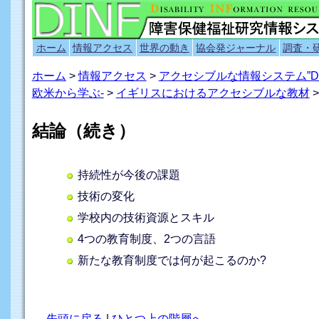
ホーム
情報アクセス
世界の動き
協会発ジャーナル
調査・
ホーム
>
情報アクセス
>
アクセシブルな情報システム”D
欧米から学ぶ-
>
イギリスにおけるアクセシブルな教材
>
結論（続き）
持続性が今後の課題
技術の変化
学校内の技術資源とスキル
4つの教育制度、2つの言語
新たな教育制度では何が起こるのか?
先頭に戻る
|
ひとつ上の階層へ