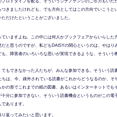
のプロトタイプを配る、そういうシナノケンシのご尽力もいた
ろつきましたけれども、でも方向としてはこの方向でいこうと
いただけたということがございました。
。
ていますよね。この中には何人かブックフェアからいらした
だと思うのですが、私どもDAISYの関心というのは、やはり
んですけれども、障害者のいろいろな思いが実現できるような、そう
くてもできなかった人たちが、みんな参加できる。そういう読
間たちは、今、疎外されている読書がこれからどうなるのか、そ
らかの形でこれまでの紙の図書、あるいはインターネットでも
が十分に参加できない、そういう読書機会というものがこの電
人であります。
振り返ってみたいと思います。