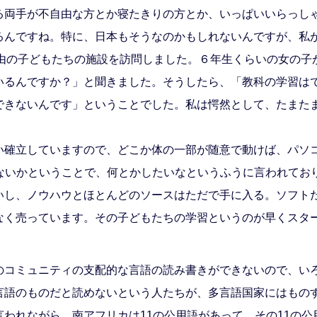
る両手が不自由な方とか寝たきりの方とか、いっぱいいらっし
るんですね。特に、日本もそうなのかもしれないんですが、私
自由の子どもたちの施設を訪問しました。６年生くらいの女の
いるんですか？」と聞きました。そうしたら、「教科の学習は
できないんです」ということでした。私は愕然として、たまた
い確立していますので、どこか体の一部が随意で動けば、パソ
はないかということで、何とかしたいなというふうに言われてお
いし、ノウハウとほとんどのソースはただで手に入る。ソフト
なく売っています。その子どもたちの学習というのが早くスタ
コミュニティの支配的な言語の読み書きができないので、い
言語のものだと読めないという人たちが、多言語国家にはもの
われながら、南アフリカは11の公用語があって、その11の