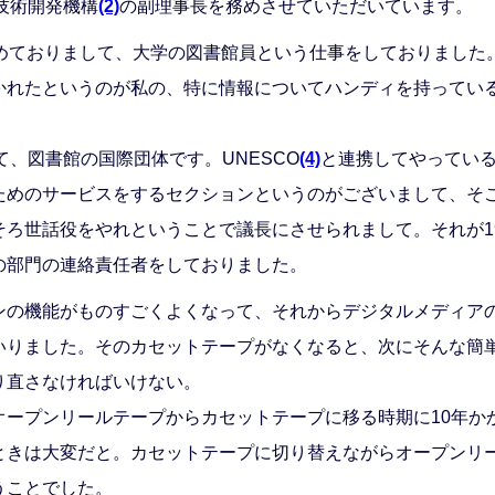
技術開発機構
(2)
の副理事長を務めさせていただいています。
めておりまして、大学の図書館員という仕事をしておりました
かれたというのが私の、特に情報についてハンディを持ってい
、図書館の国際団体です。UNESCO
(4)
と連携してやってい
ためのサービスをするセクションというのがございまして、そ
ろ世話役をやれということで議長にさせられまして。それが199
の部門の連絡責任者をしておりました。
の機能がものすごくよくなって、それからデジタルメディア
いりました。そのカセットテープがなくなると、次にそんな簡
り直さなければいけない。
オープンリールテープからカセットテープに移る時期に10年か
ときは大変だと。カセットテープに切り替えながらオープンリ
うことでした。