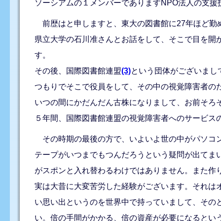
ソーシアムの１メンバーでありますNPO法人の支援
前歴はと申しますと、東大の図書館に27年ほど勤
県立大学の石川准さんとお話をして、そこで目を開
す。
その後、国際図書館連盟
(3)
という団体がございまして
つもりでそこで役員をして、その中の視覚障害者の
いつの間にかだんだん古株になりまして、お前そろそ
５年間、国際図書館連盟の視覚障害者へのサービス
その時期の最後の方で、いよいよ世の中がパソコン
テープがいつまでもつんだろうという疑問が出てま
がスポンと入れ替わるわけではありません。また作
実は大昔に大変苦労した経験がございます。それは
い思い出というのを世界中で持っていまして、その
い。倍の手間がかかる、倍の資産が必要になるとい