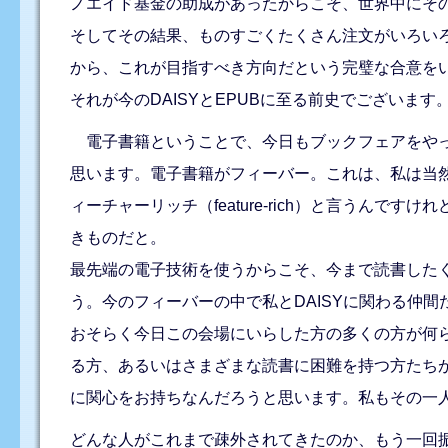
ノエイド基金の助成があったからこそ、世界中にそ
そしてその結果、ものすごくたくさん注文がいろい
から、これが目指すべき方向だという完璧な合意を
それが今のDAISYとEPUBに至る前史でございます
電子書籍ということで、今日もブックフェアをやっ
思います。電子書籍がフィーバー。これは、私は当然
ィーチャーリッチ（feature-rich）と言う
きものだと。
最先端の電子技術を使うからこそ、今まで読書した
う。今のフィーバーの中で私とDAISYに関わる仲
おそらく今日この会場にいらした方の多くの方が何
る方、あるいはさまざまな読書に困難を持つ方たち
に関心をお持ちなんだろうと思います。私もその一
どんな人がこれまで疎外されてきたのか、もう一回