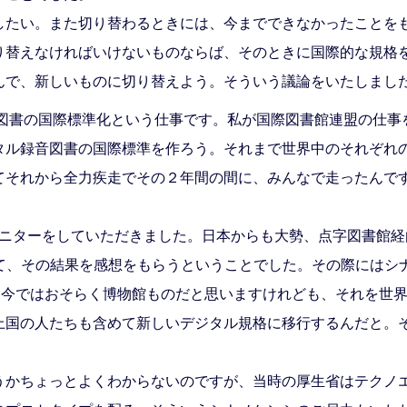
したい。また切り替わるときには、今までできなかったことを
り替えなければいけないものならば、そのときに国際的な規格
んで、新しいものに切り替えよう。そういう議論をいたしまし
音図書の国際標準化という仕事です。私が国際図書館連盟の仕事
タル録音図書の国際標準を作ろう。それまで世界中のそれぞれ
てそれから全力疾走でその２年間の間に、みんなで走ったんで
にモニターをしていただきました。日本からも大勢、点字図書館
いて、その結果を感想をもらうということでした。その際にはシ
、今ではおそらく博物館ものだと思いますけれども、それを世界
上国の人たちも含めて新しいデジタル規格に移行するんだと。
うかちょっとよくわからないのですが、当時の厚生省はテクノ